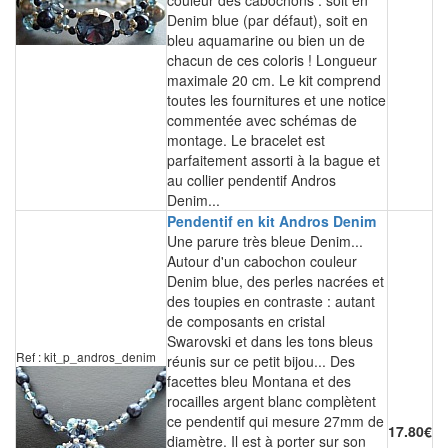
couleur des cabochons : soit en
Denim blue (par défaut), soit en
bleu aquamarine ou bien un de
chacun de ces coloris ! Longueur
maximale 20 cm. Le kit comprend
toutes les fournitures et une notice
commentée avec schémas de
montage. Le bracelet est
parfaitement assorti à la bague et
au collier pendentif Andros
Denim...
Pendentif en kit Andros Denim
Une parure très bleue Denim...
Autour d'un cabochon couleur
Denim blue, des perles nacrées et
des toupies en contraste : autant
de composants en cristal
Swarovski et dans les tons bleus
Ref : kit_p_andros_denim
réunis sur ce petit bijou... Des
facettes bleu Montana et des
rocailles argent blanc complètent
ce pendentif qui mesure 27mm de
17.80€
diamètre. Il est à porter sur son