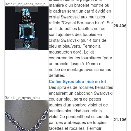
Ref : kit_br_kanak_noir_bl
manière d'un bracelet montre où
le cadran serait un carré évidé en
cristal Swarovski aux multiples
reflets "Crystal Bermuda blue". Sur
28.40€
un lit de petites facettes noires
sont ajoutées des toupies en
cristal Swarovski (sur 4 tons de
bleu et bleu/vert). Fermoir à
mousqueton doré. Le kit
comprend toutes fournitures (pour
un bracelet jusqu'à 19 cm) et
notice de montage avec schémas
détaillés.
Collier Syros bleu irisé en kit
Des spirales de rocailles hématites
encadrent un cabochon Swarovski
Ref : kit_c_syros_bleu
couleur bleu, serti de petites
toupies d'un sombre violet et de
facettes bleu irisé aux reflets
violet.Ce pendentif est suspendu
21.10€
par des arabesques de toupies,
facettes et rocailles. Fermoir