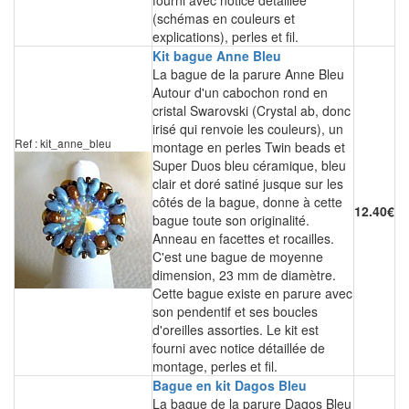
fourni avec notice détaillée
(schémas en couleurs et
explications), perles et fil.
Kit bague Anne Bleu
La bague de la parure Anne Bleu
Autour d'un cabochon rond en
cristal Swarovski (Crystal ab, donc
irisé qui renvoie les couleurs), un
Ref : kit_anne_bleu
montage en perles Twin beads et
Super Duos bleu céramique, bleu
clair et doré satiné jusque sur les
côtés de la bague, donne à cette
12.40€
bague toute son originalité.
Anneau en facettes et rocailles.
C'est une bague de moyenne
dimension, 23 mm de diamètre.
Cette bague existe en parure avec
son pendentif et ses boucles
d'oreilles assorties. Le kit est
fourni avec notice détaillée de
montage, perles et fil.
Bague en kit Dagos Bleu
La bague de la parure Dagos Bleu