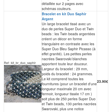
détaillée sur 2 pages avec
schémas couleurs.
Bracelet en kit Duo Saphir
Argent
Un large bracelet tissé avec un
duo de perles Super Duo et Twin
beads : les Twin beads argentées
créent un décor en forme
triangulaire en contraste avec les
Super Duo Bleu Saphir Picasso (à
effet granité). Les petites perles
nacrées Swarovski blanches
Ref : kit_br_duo_saphir
apportent toute leur douceur.
Largeur du bracelet : 29 mm,
poids du bracelet : 24 grammes.
Le kit comprend toutes les
23.90€
fournitures (pour un bracelet d'une
longueur maximale 20 cm avec
fermoir, longueur tissée 17 cm )
soit plus de 250 perles Super Duo
et Twin beads, 130 perles nacrées
Swarovski, plus une notice