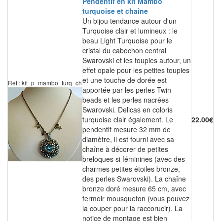
Pendentif en kit Mambo
turquoise et chaîne
Un bijou tendance autour d'un
Turquoise clair et lumineux : le
beau Light Turquoise pour le
cristal du cabochon central
Swarovski et les toupies autour, un
effet opale pour les petites toupies
et une touche de dorée est
Ref : kit_p_mambo_turq_ch
apportée par les perles Twin
beads et les perles nacrées
Swarovski. Delicas en coloris
turquoise clair également. Le
22.00€
pendentif mesure 32 mm de
diamètre, il est fourni avec sa
chaîne à décorer de petites
breloques si féminines (avec des
charmes petites étoiles bronze,
des perles Swarovski). La chaîne
bronze doré mesure 65 cm, avec
fermoir mousqueton (vous pouvez
la couper pour la raccorucir). La
notice de montage est bien