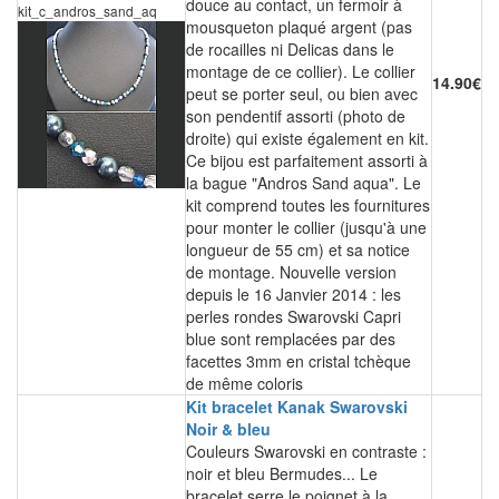
douce au contact, un fermoir à
kit_c_andros_sand_aq
mousqueton plaqué argent (pas
de rocailles ni Delicas dans le
montage de ce collier). Le collier
14.90€
peut se porter seul, ou bien avec
son pendentif assorti (photo de
droite) qui existe également en kit.
Ce bijou est parfaitement assorti à
la bague "Andros Sand aqua". Le
kit comprend toutes les fournitures
pour monter le collier (jusqu'à une
longueur de 55 cm) et sa notice
de montage. Nouvelle version
depuis le 16 Janvier 2014 : les
perles rondes Swarovski Capri
blue sont remplacées par des
facettes 3mm en cristal tchèque
de même coloris
Kit bracelet Kanak Swarovski
Noir & bleu
Couleurs Swarovski en contraste :
noir et bleu Bermudes... Le
bracelet serre le poignet à la