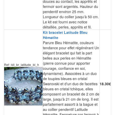
douces au contact, les apprêts et
fermoir sont argentés. Hauteur du
pendentif environ 25 mm.
Longueur du collier jusqu'à 50 cm.
Le kit est fourni avec notice
détaillée, perles, apprêts et fil.
Kit bracelet Latitude Bleu
Hématite
Parure Bleu Hématite, couleurs
tendance pour effet régénérant Un
élégant bracelet qui fait la part
belles aux perles en Hématite
(pierre connue pour apporter
Ref : kit_br_latitude_bl_h
courage, confiance en soi,
dynamisme). Associées à un duo
de toupies bleues en cristal
Swarovski et d'un duo de facettes
18.30€
bleues en cristal tchèque, elles
composent un bracelet de 2 cm de
large, jusqu'à 21 cm de long. Il est
parfaitement assorti à la bague et
au collier pendentif Latitude
Hématite. Fermeture par fermoir à