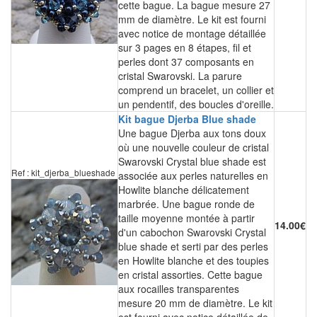
cette bague. La bague mesure 27
mm de diamètre. Le kit est fourni
avec notice de montage détaillée
sur 3 pages en 8 étapes, fil et
perles dont 37 composants en
cristal Swarovski. La parure
comprend un bracelet, un collier et
un pendentif, des boucles d'oreille.
Kit bague Djerba Blue shade
Une bague Djerba aux tons doux
où une nouvelle couleur de cristal
Swarovski Crystal blue shade est
Ref : kit_djerba_blueshade
associée aux perles naturelles en
Howlite blanche délicatement
marbrée. Une bague ronde de
taille moyenne montée à partir
14.00€
d'un cabochon Swarovski Crystal
blue shade et serti par des perles
en Howlite blanche et des toupies
en cristal assorties. Cette bague
aux rocailles transparentes
mesure 20 mm de diamètre. Le kit