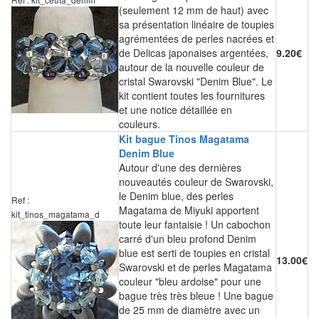
(seulement 12 mm de haut) avec
sa présentation linéaire de toupies
agrémentées de perles nacrées et
de Delicas japonaises argentées,
9.20€
autour de la nouvelle couleur de
cristal Swarovski "Denim Blue". Le
kit contient toutes les fournitures
et une notice détaillée en
couleurs.
Kit bague Tinos Magatama
Denim Blue
Autour d'une des dernières
nouveautés couleur de Swarovski,
le Denim blue, des perles
Ref :
Magatama de Miyuki apportent
kit_tinos_magatama_d
toute leur fantaisie ! Un cabochon
carré d'un bleu profond Denim
blue est serti de toupies en cristal
13.00€
Swarovski et de perles Magatama
couleur "bleu ardoise" pour une
bague très très bleue ! Une bague
de 25 mm de diamètre avec un