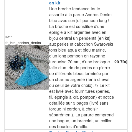
en kit
Une broche tendance toute
assortie à la parue Andros Denim
blue avec son joli pompon long !
La broche est constitué d'une
épingle à kilt argentée avec en
Ref :
bijou central un pendentif (en kit)
kit_bro_andros_denim
aux perles et cabochon Swarovski
tons bleu aqua et bleu marine,
d'un long pompon en rayonne
turquoise 70mm, d'une breloque
20.70€
faite d'un trio de perles en pierre
de différents bleus terminée par
un charme argenté (fer à cheval
ou celui de votre choix). /> Le kit
est livré avec fournitures (perles,
fil, épingle à kilt, pompon) et notice
détaillée sur 3 pages (livré sans
torque ni cordon, à choisir
séparément). La parure comprend
une bague, un bracelet, un collier,
des boucles d'oreille.