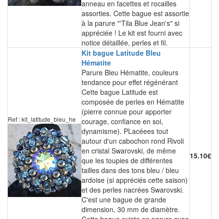
anneau en facettes et rocailles
assorties. Cette bague est assortie
à la parure "'Tila Blue Jean's" si
appréciée ! Le kit est fourni avec
notice détaillée, perles et fil.
Kit bague Latitude Bleu
Hématite
Parure Bleu Hématite, couleurs
tendance pour effet régénérant
Cette bague Latitude est
composée de perles en Hématite
(pierre connue pour apporter
Ref : kit_latitude_bleu_he
courage, confiance en soi,
dynamisme). PLacéees tout
autour d'un cabochon rond Rivoli
en cristal Swarovski, de même
15.10€
que les toupies de différentes
tailles dans des tons bleu / bleu
ardoise (si appréciés cette saison)
et des perles nacrées Swarovski.
C'est une bague de grande
dimension, 30 mm de diamètre.