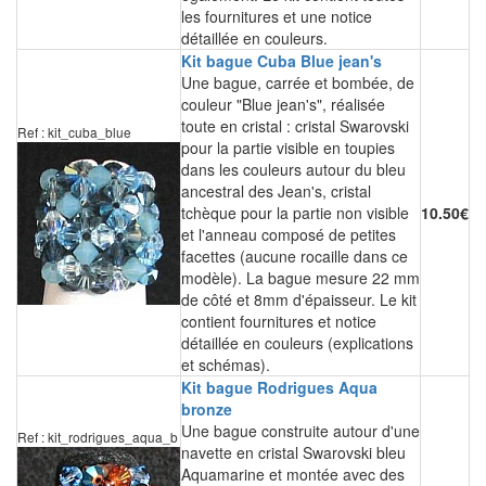
les fournitures et une notice
détaillée en couleurs.
Kit bague Cuba Blue jean's
Une bague, carrée et bombée, de
couleur "Blue jean's", réalisée
toute en cristal : cristal Swarovski
Ref : kit_cuba_blue
pour la partie visible en toupies
dans les couleurs autour du bleu
ancestral des Jean's, cristal
tchèque pour la partie non visible
10.50€
et l'anneau composé de petites
facettes (aucune rocaille dans ce
modèle). La bague mesure 22 mm
de côté et 8mm d'épaisseur. Le kit
contient fournitures et notice
détaillée en couleurs (explications
et schémas).
Kit bague Rodrigues Aqua
bronze
Une bague construite autour d'une
Ref : kit_rodrigues_aqua_b
navette en cristal Swarovski bleu
Aquamarine et montée avec des