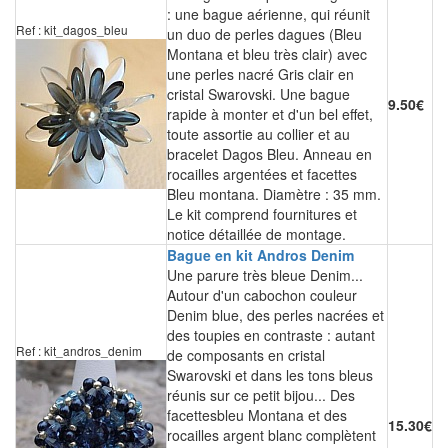
: une bague aérienne, qui réunit
Ref : kit_dagos_bleu
un duo de perles dagues (Bleu
Montana et bleu très clair) avec
une perles nacré Gris clair en
cristal Swarovski. Une bague
9.50€
rapide à monter et d'un bel effet,
toute assortie au collier et au
bracelet Dagos Bleu. Anneau en
rocailles argentées et facettes
Bleu montana. Diamètre : 35 mm.
Le kit comprend fournitures et
notice détaillée de montage.
Bague en kit Andros Denim
Une parure très bleue Denim...
Autour d'un cabochon couleur
Denim blue, des perles nacrées et
des toupies en contraste : autant
Ref : kit_andros_denim
de composants en cristal
Swarovski et dans les tons bleus
réunis sur ce petit bijou... Des
facettesbleu Montana et des
15.30€
rocailles argent blanc complètent