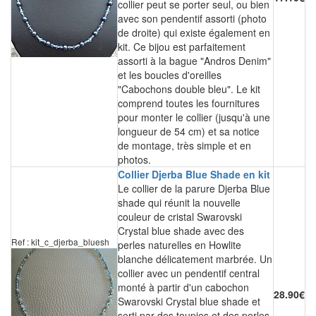
collier peut se porter seul, ou bien
avec son pendentif assorti (photo
de droite) qui existe également en
kit. Ce bijou est parfaitement
assorti à la bague "Andros Denim"
et les boucles d'oreilles
"Cabochons double bleu". Le kit
comprend toutes les fournitures
pour monter le collier (jusqu'à une
longueur de 54 cm) et sa notice
de montage, très simple et en
photos.
Collier Djerba Blue Shade en kit
Le collier de la parure Djerba Blue
shade qui réunit la nouvelle
couleur de cristal Swarovski
Crystal blue shade avec des
Ref : kit_c_djerba_bluesh
perles naturelles en Howlite
blanche délicatement marbrée. Un
collier avec un pendentif central
monté à partir d'un cabochon
28.90€
Swarovski Crystal blue shade et
serti par des toupies et des perles