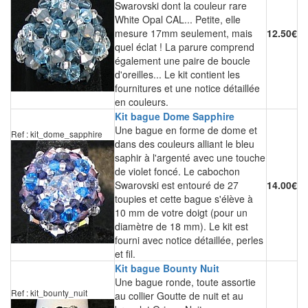
Swarovski dont la couleur rare
White Opal CAL... Petite, elle
mesure 17mm seulement, mais
12.50€
quel éclat ! La parure comprend
également une paire de boucle
d'oreilles... Le kit contient les
fournitures et une notice détaillée
en couleurs.
Kit bague Dome Sapphire
Une bague en forme de dome et
Ref : kit_dome_sapphire
dans des couleurs alliant le bleu
saphir à l'argenté avec une touche
de violet foncé. Le cabochon
Swarovski est entouré de 27
14.00€
toupies et cette bague s'élève à
10 mm de votre doigt (pour un
diamètre de 18 mm). Le kit est
fourni avec notice détaillée, perles
et fil.
Kit bague Bounty Nuit
Une bague ronde, toute assortie
Ref : kit_bounty_nuit
au collier Goutte de nuit et au