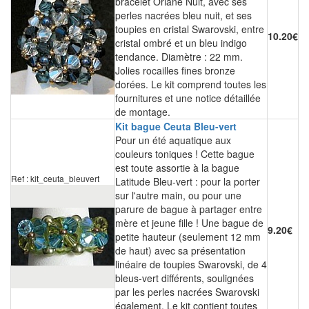
bracelet Oriane Nuit, avec ses
perles nacrées bleu nuit, et ses
toupies en cristal Swarovski, entre
10.20€
cristal ombré et un bleu indigo
tendance. Diamètre : 22 mm.
Jolies rocailles fines bronze
dorées. Le kit comprend toutes les
fournitures et une notice détaillée
de montage.
Kit bague Ceuta Bleu-vert
Pour un été aquatique aux
couleurs toniques ! Cette bague
est toute assortie à la bague
Ref : kit_ceuta_bleuvert
Latitude Bleu-vert : pour la porter
sur l'autre main, ou pour une
parure de bague à partager entre
mère et jeune fille ! Une bague de
9.20€
petite hauteur (seulement 12 mm
de haut) avec sa présentation
linéaire de toupies Swarovski, de 4
bleus-vert différents, soulignées
par les perles nacrées Swarovski
également. Le kit contient toutes