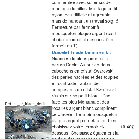
commentée avec schémas de
montage détaillés. Montage en fil
nylon, peu difficile et agréable
mais demandant un travail soigné.
Fermeture par fermoir à
mousqueton plaqué argent (sauf
choix optionnel ci-dessous d'un
fermoir en T).
Bracelet Triade Denim en kit
Nuances de bleus pour cette
parure Denim Autour de deux
cabochons en cristal Swarovski,
des perles nacrées et des toupies
en contraste : autant de
composants en cristal Swarovski
réunis sur ce petit bijou... Des
facettes bleu Montana et des
Ref : kit_br_triade_denim
rocailles argent blanc complètent
ce bracelet. Fermoir mousqueton
plaqué argent par défaut ou bien
choisissez votre fermoir ci-
19.40€
dessous. Choisissez également la