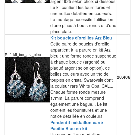
argent 925 selon choix ci-dessous.
Le kit contient les fournitures et
une notice détaillée en couleurs.
Le montage nécessite l'utilisation
d'une pince à bouts ronds et d'une
pince plate.
Kit boucles d'oreilles Arz Bleu
Cette paire de boucles d'oreille
appartient à la parure en kit Arz
Ref : kit_bor_arz_bleu
bleu : une forme ronde suspendue
à chaque boucle (argenté ou
plaqué argent selon option), de
belles couleurs avec un trio de
20.40€
toupies en cristal Swarovski dont
la couleur rare White Opal CAL...
Chaque forme ronde mesure
17mm. La parure comprend
également une bague... Le kit
contient les fournitures et une
notice détaillée en couleurs.
Pendentif médaillon carré
Pacific Blue en kit
Un pendentif au médaillon