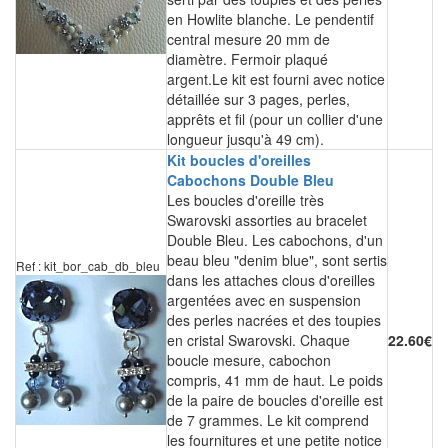
en Howlite blanche. Le pendentif
central mesure 20 mm de
diamètre. Fermoir plaqué
argent.Le kit est fourni avec notice
détaillée sur 3 pages, perles,
apprêts et fil (pour un collier d'une
longueur jusqu'à 49 cm).
Kit boucles d'oreilles
Cabochons Double Bleu
Les boucles d'oreille très
Swarovski assorties au bracelet
Double Bleu. Les cabochons, d'un
beau bleu "denim blue", sont sertis
Ref : kit_bor_cab_db_bleu
dans les attaches clous d'oreilles
argentées avec en suspension
des perles nacrées et des toupies
en cristal Swarovski. Chaque
22.60€
boucle mesure, cabochon
compris, 41 mm de haut. Le poids
de la paire de boucles d'oreille est
de 7 grammes. Le kit comprend
les fournitures et une petite notice