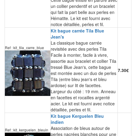
Cette bague existe en parure avec
un collier pendentif et un bracelet
qui fait la part belle aux perles en
Hématite. Le kit est fourni avec
notice détaillée, perles et fil.
Kit bague carrée Tila Blue
Jean's
La classique bague carrée
Ref : kit_tila_carre_blue
revisitée avec des perles Tila
Facile à monter, facile à vivre,
assortie aux bracelet et collier Tila
tressé Blue Jean's, cette bague
7.30€
est montée avec un duo de perles
Tila (entre bleu jean's et bleu
ardoise) sur lit de facettes.
Largeur du côté : 19 mm. Anneau
en facettes et rocailles argenté
acier. Le kit est fourni avec notice
détaillée, perles et fil.
Kit bague Kerguelen Bleu
indien
Association de bleus autour de
Ref : kit_kerguelen_bleuin
perles nacrées blanches pour une