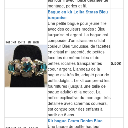
est fourni avec notice détaillée de
montage, perles et fil.
Bague en kit Lolita Strass Bleu
turquoise
Une petite bague pour jeune fille
avec des couleurs modes : Bleu
turquoise et argent. La bague est
composée d'un strass en cristal
Ref : kit_lolita_str_indi
couleur Bleu turquoise, de facettes
en cristal mi argenté, de petites
facettes du même bleu et de
petites rocailles transparentes
5.50€
coeur argent. L'anneau de la
bague est très fin, adapté pour de
petits doigts... Le kit comprend les
fournitures (jusqu'à une taille de
bague adulte) et la notice. La
notice explicative du montage, très
détaillée avec schémas couleurs,
est conçue pour des enfants à
partir de 8 ans.
Kit bague Ceuta Denim Blue
Une bague de petite hauteur
Ref : kit_ceuta_denim