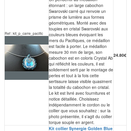
étonnant : un large cabochon
Swarovski carré qui renvoie un
prisme de lumière aux formes
géométriques. Monté avec des
toupies en cristal Swarovski aux
Ref : kit_p_carre_pacific
couleurs bleues évoquant les
mers du Pacifiques, ce médaillon
est facile à porter. Le médaillon
mesure 30 mm de large, son
24.80€
cabochon est en coloris Crystal Ab
qui réfléchit les couleurs, il est
solidement serti par le montage de
perles et tout à la fois cette
sertissure laisse visible quasiment
la totalité du cabochon en cristal.
Le kit est livré avec fournitures et
notice détaillée. Choisissez
indépendamment le cordon ou le
collier que vous souhaitez : sur la
photo présentée, il s'agit du collier
torque souple en argent.
Kit collier Synergie Golden Blue