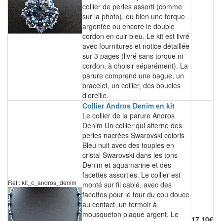
collier de perles assorti (comme
sur la photo), ou bien une torque
argentée ou encore le double
cordon en cuir bleu. Le kit est livré
avec fournitures et notice détaillée
sur 3 pages (livré sans torque ni
cordon, à choisir séparément). La
parure comprend une bague, un
bracelet, un collier, des boucles
d'oreille.
Collier Andros Denim en kit
Le collier de la parure Andros
Denim Un collier qui alterne des
perles nacrées Swarovski coloris
Bleu nuit avec des toupies en
cristal Swarovski dans les tons
Denim et aquamarine et des
facettes assorties. Le collier est
Ref : kit_c_andros_denim
monté sur fil cablé, avec des
facettes pour le tour du cou douce
au contact, un fermoir à
mousqueton plaqué argent. Le
17.10€