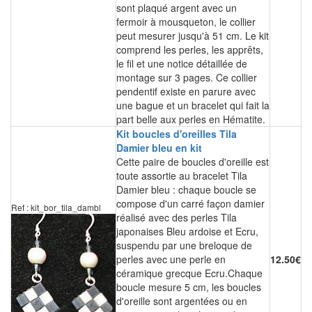
sont plaqué argent avec un
fermoir à mousqueton, le collier
peut mesurer jusqu'à 51 cm. Le kit
comprend les perles, les apprêts,
le fil et une notice détaillée de
montage sur 3 pages. Ce collier
pendentif existe en parure avec
une bague et un bracelet qui fait la
part belle aux perles en Hématite.
Kit boucles d'oreilles Tila
Damier bleu en kit
Cette paire de boucles d'oreille est
toute assortie au bracelet Tila
Damier bleu : chaque boucle se
compose d'un carré façon damier
Ref : kit_bor_tila_dambl
réalisé avec des perles Tila
japonaises Bleu ardoise et Ecru,
suspendu par une breloque de
perles avec une perle en
12.50€
céramique grecque Ecru.Chaque
boucle mesure 5 cm, les boucles
d'oreille sont argentées ou en