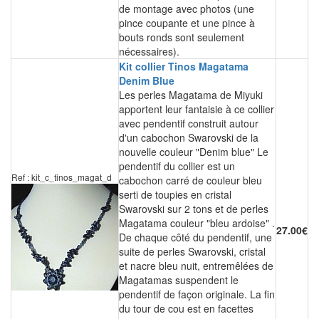
de montage avec photos (une
pince coupante et une pince à
bouts ronds sont seulement
nécessaires).
Kit collier Tinos Magatama
Denim Blue
Les perles Magatama de Miyuki
apportent leur fantaisie à ce collier
avec pendentif construit autour
d'un cabochon Swarovski de la
nouvelle couleur "Denim blue" Le
pendentif du collier est un
Ref : kit_c_tinos_magat_d
cabochon carré de couleur bleu
serti de toupies en cristal
Swarovski sur 2 tons et de perles
Magatama couleur "bleu ardoise" .
27.00€
De chaque côté du pendentif, une
suite de perles Swarovski, cristal
et nacre bleu nuit, entremêlées de
Magatamas suspendent le
pendentif de façon originale. La fin
du tour de cou est en facettes