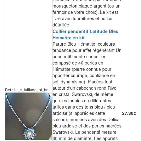
mousqueton plaqué argent (ou un
fermoir de votre choix). Le kit est
livré avec fournitures et notice
détaillée.
Collier pendentif Latitude Bleu
Hématite en kit
Parure Bleu Hématite, couleurs
tendance pour effet régénérant Un
pendentif monté sur collier
composé de 40 perles en
Hématite (pierre connue pour
apporter courage, confiance en
soi, dynamisme). Placées tout
autour d'un cabochon rond Rivoli
Ref : kit_c_latitude_bl_he
en cristal Swarovski, de même
que les toupies de différentes
tailles dans des tons bleu / bleu
ardoise (si appréciés cette
27.30€
saison), montées avec des Delica
bleu ardoise et des perles nacrées
Swarovski. Le pendentif mesure
30 mm de diamètre, Les apprêts