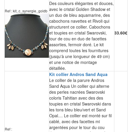
Des couleurs élégantes et douces,
avec le cristal Golden Shadow et
Ref : kit_c_synergie_goldb
un duo de bleu aquamarine, des
cabochons navettes et Rivoli qui
structurent ce collier. Cabochons
et toupies en cristal Swarovski,
33.60€
tour de cou en duo de facettes
assorties, fermoir doré. Le kit
comprend toutes les fournitures
(jusqu'à une longueur de 49 cm)
et une notice de montage
détaillée.
Kit collier Andros Sand Aqua
Le collier de la parure Andros
Sand Aqua Un collier qui alterne
des perles nacrées Swarovski
coloris Tahitian avec des des
toupies en cristal Swarovski dans
les tons bleu bleu/vert et Sand
Opal.... Le collier est monté sur fil
cablé, avec des facettes mi
argentées pour le tour du cou
Ref :