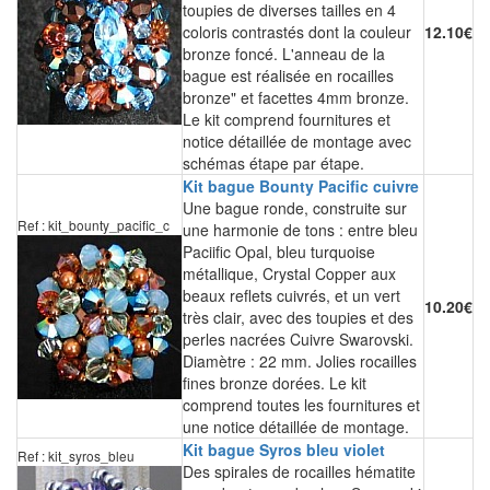
toupies de diverses tailles en 4
coloris contrastés dont la couleur
12.10€
bronze foncé. L'anneau de la
bague est réalisée en rocailles
bronze" et facettes 4mm bronze.
Le kit comprend fournitures et
notice détaillée de montage avec
schémas étape par étape.
Kit bague Bounty Pacific cuivre
Une bague ronde, construite sur
Ref : kit_bounty_pacific_c
une harmonie de tons : entre bleu
Paciific Opal, bleu turquoise
métallique, Crystal Copper aux
beaux reflets cuivrés, et un vert
10.20€
très clair, avec des toupies et des
perles nacrées Cuivre Swarovski.
Diamètre : 22 mm. Jolies rocailles
fines bronze dorées. Le kit
comprend toutes les fournitures et
une notice détaillée de montage.
Kit bague Syros bleu violet
Ref : kit_syros_bleu
Des spirales de rocailles hématite