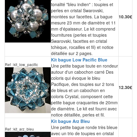
tonalité "bleu indien" : toupies et
perles en cristal Swarovski,
montées sur facettes. La bague
10.30€
mesure 23 mm de diamètre et 11
mm d'épaisseur. Le kit comprend
fournitures (perles et toupies
Swarovski, facettes en cristal
tchèque, rocailles et fil) et notice
détaillée sur 2 pages.
Kit bague Low Pacific Blue
Ref : kit_low_pacific
Une petite bague toute en rondeur
autour d'un cabochon carré Des
coloris qui évoque le bleu
Pacifique, des toupies sur 2 tons
12.30€
de bleus et un cabochon en
coloris Crystal, composent cette
petite bague craquantes de 20mm
de diamètre. Le kit est fourni avec
notice détaillée, perles et fil.
Kit bague Arz Bleu
Une petite bague ronde très bleue
Ref : kit_arz_bleu
avec un trio de toupies en cristal