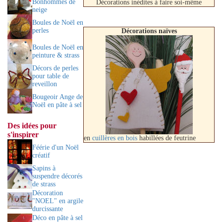
Bonhommes de
Décorations inédites à faire soi-même
neige
Boules de Noël en
perles
Décorations naïves
Boules de Noël en
peinture & strass
Décors de perles
pour table de
reveillon
Bougeoir Ange de
Noël en pâte à sel
Des idées pour
s'inspirer
en
cuillères en bois
habillées de feutrine
Féérie d'un Noël
créatif
Sapins à
suspendre décorés
de strass
Décoration
"NOEL" en argile
durcissante
Déco en pâte à sel