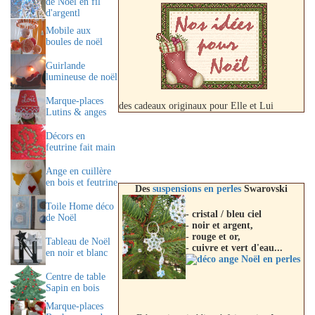
de Noël en fil
d'argentl
Mobile aux
boules de noël
Guirlande
lumineuse de noël
Marque-places
des cadeaux originaux pour Elle et Lui
Lutins & anges
Décors en
feutrine fait main
Ange en cuillère
en bois et feutrine
Des
suspensions en perles
Swarovski
Toile Home déco
- cristal / bleu ciel
de Noël
- noir et argent,
- rouge et or,
Tableau de Noël
- cuivre et vert d'eau...
en noir et blanc
Centre de table
Sapin en bois
Marque-places