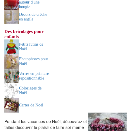
autour d'une
bougie
Décors de crêche
en argile
Des bricolages pour
enfants
Petits lutins de
Noël
Photophores pour
Noël
Verres en peinture
repositionnable
Coloriages de
Noël
Cartes de Noël
Pendant les vacances de Noël, découvrez et
faites découvrir le plaisir de faire soi-même