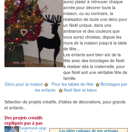
aurez plaisir à retrouver chaque
année pour décorer toute la
maison, ou au contraire, la
réalisation de toute une déco pour
un Noël unique, dans une
ambiance et des couleurs que
vous aurez choisies, depuis les
murs de la maison jusqu'à la table
de fête...
Les enfants sont bien sûr de la
fête avec des bricolages de Noël
à réaliser dés la maternelle, pour
que Noël soit une véritable fête de
famille.
Déco pour la maison
Pour les tables de fête
Bricolages par
les enfants
Noël Noir et blanc
Sélection de projets créatifs, d'idées de décorations, pour grands
et enfants...
Des projets créatifs
expliqués pas à pas
Suspension ange
Les idées cadeaux de nos artisans