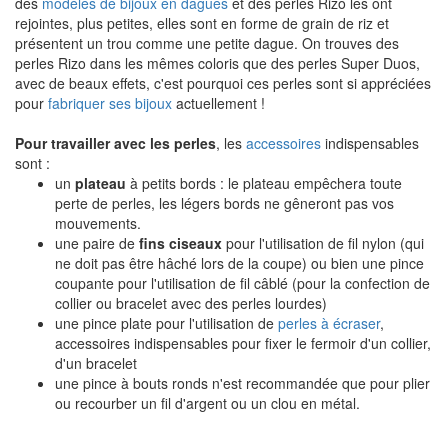
des
modèles de bijoux en dagues
et des perles Rizo les ont
rejointes, plus petites, elles sont en forme de grain de riz et
présentent un trou comme une petite dague. On trouves des
perles Rizo dans les mêmes coloris que des perles Super Duos,
avec de beaux effets, c'est pourquoi ces perles sont si appréciées
pour
fabriquer ses bijoux
actuellement !
Pour travailler avec les perles
, les
accessoires
indispensables
sont :
un
plateau
à petits bords : le plateau empêchera toute
perte de perles, les légers bords ne gêneront pas vos
mouvements.
une paire de
fins ciseaux
pour l'utilisation de fil nylon (qui
ne doit pas être hâché lors de la coupe) ou bien une pince
coupante pour l'utilisation de fil câblé (pour la confection de
collier ou bracelet avec des perles lourdes)
une pince plate pour l'utilisation de
perles à écraser
,
accessoires indispensables pour fixer le fermoir d'un collier,
d'un bracelet
une pince à bouts ronds n'est recommandée que pour plier
ou recourber un fil d'argent ou un clou en métal.