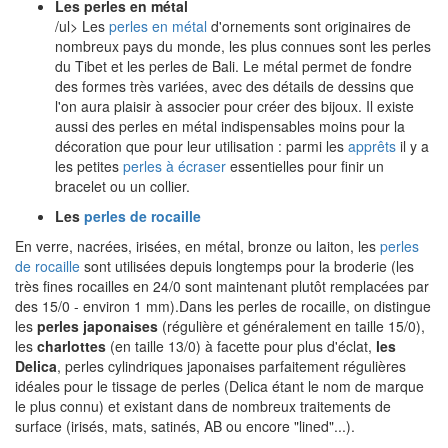
Les perles en métal
/ul> Les
perles en métal
d'ornements sont originaires de
nombreux pays du monde, les plus connues sont les perles
du Tibet et les perles de Bali. Le métal permet de fondre
des formes très variées, avec des détails de dessins que
l'on aura plaisir à associer pour créer des bijoux. Il existe
aussi des perles en métal indispensables moins pour la
décoration que pour leur utilisation : parmi les
apprêts
il y a
les petites
perles à écraser
essentielles pour finir un
bracelet ou un collier.
Les
perles de rocaille
En verre, nacrées, irisées, en métal, bronze ou laiton, les
perles
de rocaille
sont utilisées depuis longtemps pour la broderie (les
très fines rocailles en 24/0 sont maintenant plutôt remplacées par
des 15/0 - environ 1 mm).Dans les perles de rocaille, on distingue
les
perles japonaises
(régulière et généralement en taille 15/0),
les
charlottes
(en taille 13/0) à facette pour plus d'éclat,
les
Delica
, perles cylindriques japonaises parfaitement régulières
idéales pour le tissage de perles (Delica étant le nom de marque
le plus connu) et existant dans de nombreux traitements de
surface (irisés, mats, satinés, AB ou encore "lined"...).