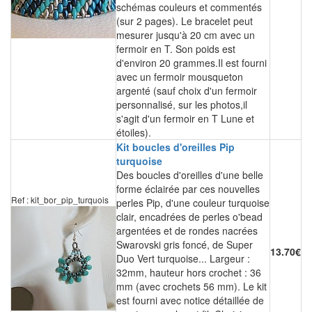
schémas couleurs et commentés
(sur 2 pages). Le bracelet peut
mesurer jusqu'à 20 cm avec un
fermoir en T. Son poids est
d'environ 20 grammes.Il est fourni
avec un fermoir mousqueton
argenté (sauf choix d'un fermoir
personnalisé, sur les photos,il
s'agit d'un fermoir en T Lune et
étoiles).
Kit boucles d'oreilles Pip
turquoise
Des boucles d'oreilles d'une belle
forme éclairée par ces nouvelles
Ref : kit_bor_pip_turquois
perles Pip, d'une couleur turquoise
clair, encadrées de perles o'bead
argentées et de rondes nacrées
Swarovski gris foncé, de Super
13.70€
Duo Vert turquoise... Largeur :
32mm, hauteur hors crochet : 36
mm (avec crochets 56 mm). Le kit
est fourni avec notice détaillée de