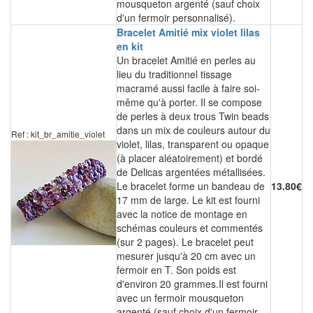
mousqueton argenté (sauf choix
d'un fermoir personnalisé).
Bracelet Amitié mix violet lilas
en kit
Un bracelet Amitié en perles au
lieu du traditionnel tissage
macramé aussi facile à faire soi-
même qu'à porter. Il se compose
de perles à deux trous Twin beads
dans un mix de couleurs autour du
Ref : kit_br_amitie_violet
violet, lilas, transparent ou opaque
(à placer aléatoirement) et bordé
de Delicas argentées métallisées.
Le bracelet forme un bandeau de
13.80€
17 mm de large. Le kit est fourni
avec la notice de montage en
schémas couleurs et commentés
(sur 2 pages). Le bracelet peut
mesurer jusqu'à 20 cm avec un
fermoir en T. Son poids est
d'environ 20 grammes.Il est fourni
avec un fermoir mousqueton
argenté (sauf choix d'un fermoir