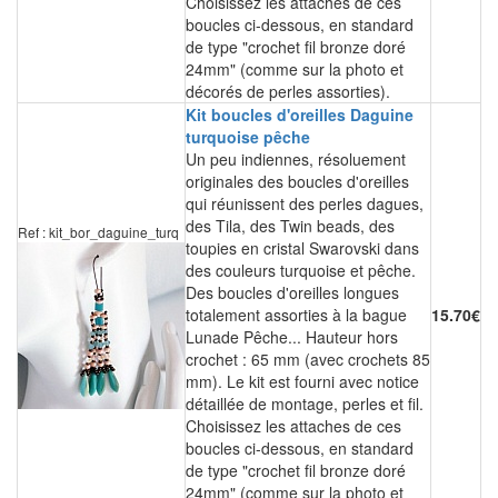
Choisissez les attaches de ces
boucles ci-dessous, en standard
de type "crochet fil bronze doré
24mm" (comme sur la photo et
décorés de perles assorties).
Kit boucles d'oreilles Daguine
turquoise pêche
Un peu indiennes, résoluement
originales des boucles d'oreilles
qui réunissent des perles dagues,
des Tila, des Twin beads, des
Ref : kit_bor_daguine_turq
toupies en cristal Swarovski dans
des couleurs turquoise et pêche.
Des boucles d'oreilles longues
totalement assorties à la bague
15.70€
Lunade Pêche... Hauteur hors
crochet : 65 mm (avec crochets 85
mm). Le kit est fourni avec notice
détaillée de montage, perles et fil.
Choisissez les attaches de ces
boucles ci-dessous, en standard
de type "crochet fil bronze doré
24mm" (comme sur la photo et