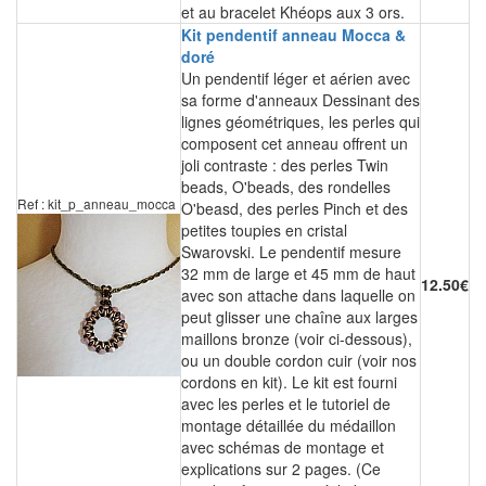
et au bracelet Khéops aux 3 ors.
Kit pendentif anneau Mocca &
doré
Un pendentif léger et aérien avec
sa forme d'anneaux Dessinant des
lignes géométriques, les perles qui
composent cet anneau offrent un
joli contraste : des perles Twin
beads, O'beads, des rondelles
Ref : kit_p_anneau_mocca
O'beasd, des perles Pinch et des
petites toupies en cristal
Swarovski. Le pendentif mesure
32 mm de large et 45 mm de haut
12.50€
avec son attache dans laquelle on
peut glisser une chaîne aux larges
maillons bronze (voir ci-dessous),
ou un double cordon cuir (voir nos
cordons en kit). Le kit est fourni
avec les perles et le tutoriel de
montage détaillée du médaillon
avec schémas de montage et
explications sur 2 pages. (Ce