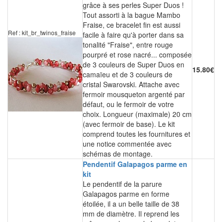
grâce à ses perles Super Duos !
Tout assorti à la bague Mambo
Fraise, ce bracelet fin est aussi
Ref : kit_br_twinos_fraise
facile à faire qu'à porter dans sa
tonalité "Fraise", entre rouge
pourpré et rose nacré... composée
de 3 couleurs de Super Duos en
15.80€
camaïeu et de 3 couleurs de
cristal Swarovski. Attache avec
fermoir mousqueton argenté par
défaut, ou le fermoir de votre
choix. Longueur (maximale) 20 cm
(avec fermoir de base). Le kit
comprend toutes les fournitures et
une notice commentée avec
schémas de montage.
Pendentif Galapagos parme en
kit
Le pendentif de la parure
Galapagos parme en forme
étoilée, il a un belle taille de 38
mm de diamètre. Il reprend les