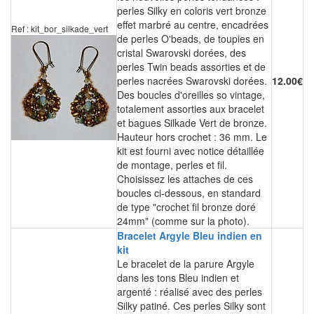
perles Silky en coloris vert bronze
effet marbré au centre, encadrées
Ref : kit_bor_silkade_vert
de perles O'beads, de toupies en
cristal Swarovski dorées, des
perles Twin beads assorties et de
perles nacrées Swarovski dorées.
12.00€
Des boucles d'oreilles so vintage,
totalement assorties aux bracelet
et bagues Silkade Vert de bronze.
Hauteur hors crochet : 36 mm. Le
kit est fourni avec notice détaillée
de montage, perles et fil.
Choisissez les attaches de ces
boucles ci-dessous, en standard
de type "crochet fil bronze doré
24mm" (comme sur la photo).
Bracelet Argyle Bleu indien en
kit
Le bracelet de la parure Argyle
dans les tons Bleu indien et
argenté : réalisé avec des perles
Silky patiné. Ces perles Silky sont