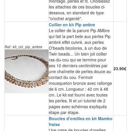
montage, perles et fil. Choisissez
les attaches de ces boucles ci-
dessous, en standard de type
"crochet argenté".
Collier en kit Pip ambre
Le collier de la parure Pip AMbre
qui fait la part bele aux perles Pip
ambré effet cuivré, aux perles
Ref : kit_col_pip_ambre
O'beads bicolores, à un duo de
Twin beads... Un bien joli collier
ras-du-cou qui se termine pour
ses 10 derniers centimètres par
23.90€
une chaînette de perles douce au
contact du cou. Fermoir
mousqueton bronze avec rallonge
de 6 cm. Longueur : 42 cm à 48
cm. Le kit est fourni avec toutes
les perles, fil et un tutoriel de 2
pages avec schémas expliqués
étape par étape.
Boucles d'oreilles en kit Mambo
fraise
Une paire de boucles d'oreilles