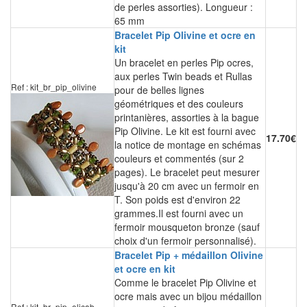
de perles assorties). Longueur :
65 mm
Bracelet Pip Olivine et ocre en
kit
Un bracelet en perles Pip ocres,
aux perles Twin beads et Rullas
Ref : kit_br_pip_olivine
pour de belles lignes
géométriques et des couleurs
printanières, assorties à la bague
Pip Olivine. Le kit est fourni avec
17.70€
la notice de montage en schémas
couleurs et commentés (sur 2
pages). Le bracelet peut mesurer
jusqu'à 20 cm avec un fermoir en
T. Son poids est d'environ 22
grammes.Il est fourni avec un
fermoir mousqueton bronze (sauf
choix d'un fermoir personnalisé).
Bracelet Pip + médaillon Olivine
et ocre en kit
Comme le bracelet Pip Olivine et
ocre mais avec un bijou médaillon
Ref : kit_br_pip_olicab