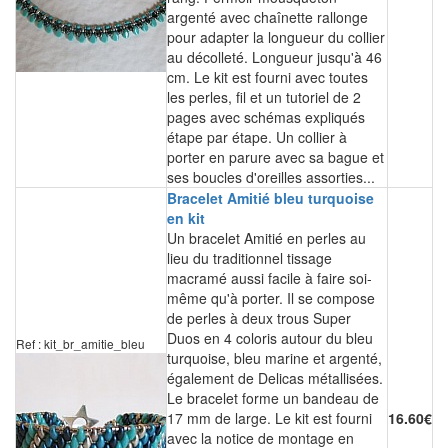
argenté avec chaînette rallonge
pour adapter la longueur du collier
au décolleté. Longueur jusqu'à 46
cm. Le kit est fourni avec toutes
les perles, fil et un tutoriel de 2
pages avec schémas expliqués
étape par étape. Un collier à
porter en parure avec sa bague et
ses boucles d'oreilles assorties...
Bracelet Amitié bleu turquoise
en kit
Un bracelet Amitié en perles au
lieu du traditionnel tissage
macramé aussi facile à faire soi-
même qu'à porter. Il se compose
de perles à deux trous Super
Duos en 4 coloris autour du bleu
Ref : kit_br_amitie_bleu
turquoise, bleu marine et argenté,
également de Delicas métallisées.
Le bracelet forme un bandeau de
17 mm de large. Le kit est fourni
16.60€
avec la notice de montage en