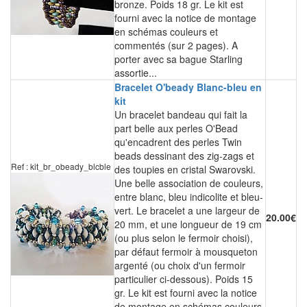
bronze. Poids 18 gr. Le kit est
fourni avec la notice de montage
en schémas couleurs et
commentés (sur 2 pages). A
porter avec sa bague Starling
assortie...
Bracelet O'beady Blanc-bleu en
kit
Un bracelet bandeau qui fait la
part belle aux perles O'Bead
qu'encadrent des perles Twin
beads dessinant des zig-zags et
Ref : kit_br_obeady_blcble
des toupies en cristal Swarovski.
Une belle association de couleurs,
entre blanc, bleu indicolite et bleu-
vert. Le bracelet a une largeur de
20.00€
20 mm, et une longueur de 19 cm
(ou plus selon le fermoir choisi),
par défaut fermoir à mousqueton
argenté (ou choix d'un fermoir
particulier ci-dessous). Poids 15
gr. Le kit est fourni avec la notice
de montage en schémas couleurs