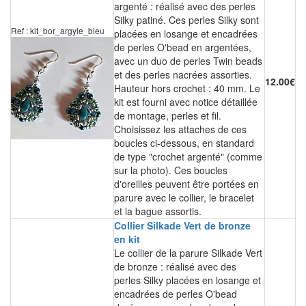
argenté : réalisé avec des perles
Silky patiné. Ces perles Silky sont
Ref : kit_bor_argyle_bleu
placées en losange et encadrées
de perles O'bead en argentées,
avec un duo de perles Twin beads
et des perles nacrées assorties.
12.00€
Hauteur hors crochet : 40 mm. Le
kit est fourni avec notice détaillée
de montage, perles et fil.
Choisissez les attaches de ces
boucles ci-dessous, en standard
de type "crochet argenté" (comme
sur la photo). Ces boucles
d'oreilles peuvent être portées en
parure avec le collier, le bracelet
et la bague assortis.
Collier Silkade Vert de bronze
en kit
Le collier de la parure Silkade Vert
de bronze : réalisé avec des
perles Silky placées en losange et
encadrées de perles O'bead