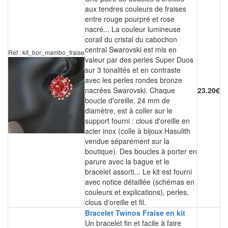
aux tendres couleurs de fraises
entre rouge pourpré et rose
nacré... La couleur lumineuse
corail du cristal du cabochon
central Swarovski est mis en
Ref : kit_bor_mambo_fraise
valeur par des perles Super Duos
sur 3 tonalités et en contraste
avec les perles rondes bronze
nacrées Swarovski. Chaque
23.20€
boucle d'oreille, 24 mm de
diamètre, est à coller sur le
support fourni : clous d'oreille en
acier inox (colle à bijoux Hasulith
vendue séparément sur la
boutique). Des boucles à porter en
parure avec la bague et le
bracelet assorti... Le kit est fourni
avec notice détaillée (schémas en
couleurs et explications), perles,
clous d'oreille et fil.
Bracelet Twinos Fraise en kit
Un bracelet fin et facile à faire