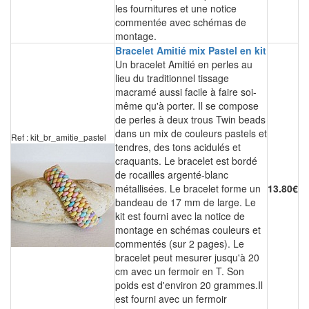
les fournitures et une notice
commentée avec schémas de
montage.
Bracelet Amitié mix Pastel en kit
Un bracelet Amitié en perles au
lieu du traditionnel tissage
macramé aussi facile à faire soi-
même qu'à porter. Il se compose
de perles à deux trous Twin beads
dans un mix de couleurs pastels et
Ref : kit_br_amitie_pastel
tendres, des tons acidulés et
craquants. Le bracelet est bordé
de rocailles argenté-blanc
métallisées. Le bracelet forme un
13.80€
bandeau de 17 mm de large. Le
kit est fourni avec la notice de
montage en schémas couleurs et
commentés (sur 2 pages). Le
bracelet peut mesurer jusqu'à 20
cm avec un fermoir en T. Son
poids est d'environ 20 grammes.Il
est fourni avec un fermoir