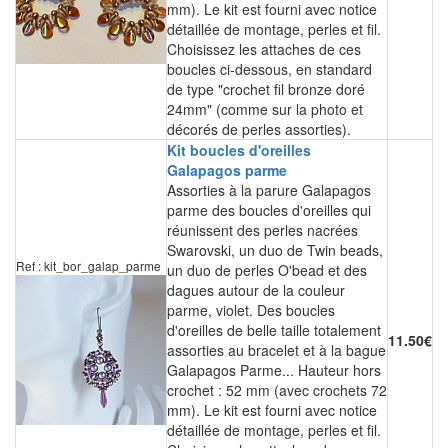
mm). Le kit est fourni avec notice
détaillée de montage, perles et fil.
Choisissez les attaches de ces
boucles ci-dessous, en standard
de type "crochet fil bronze doré
24mm" (comme sur la photo et
décorés de perles assorties).
Kit boucles d'oreilles
Galapagos parme
Assorties à la parure Galapagos
parme des boucles d'oreilles qui
réunissent des perles nacrées
Swarovski, un duo de Twin beads,
Ref : kit_bor_galap_parme
un duo de perles O'bead et des
dagues autour de la couleur
parme, violet. Des boucles
d'oreilles de belle taille totalement
11.50€
assorties au bracelet et à la bague
Galapagos Parme... Hauteur hors
crochet : 52 mm (avec crochets 72
mm). Le kit est fourni avec notice
détaillée de montage, perles et fil.