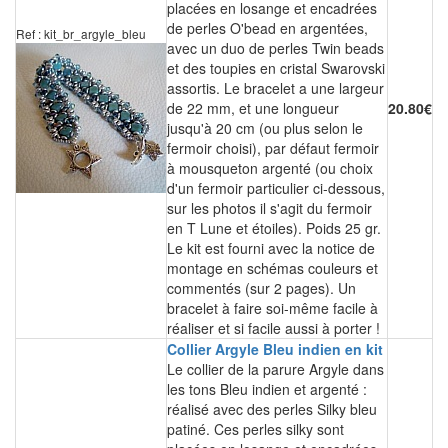
placées en losange et encadrées
de perles O'bead en argentées,
Ref : kit_br_argyle_bleu
avec un duo de perles Twin beads
et des toupies en cristal Swarovski
assortis. Le bracelet a une largeur
de 22 mm, et une longueur
20.80€
jusqu'à 20 cm (ou plus selon le
fermoir choisi), par défaut fermoir
à mousqueton argenté (ou choix
d'un fermoir particulier ci-dessous,
sur les photos il s'agit du fermoir
en T Lune et étoiles). Poids 25 gr.
Le kit est fourni avec la notice de
montage en schémas couleurs et
commentés (sur 2 pages). Un
bracelet à faire soi-même facile à
réaliser et si facile aussi à porter !
Collier Argyle Bleu indien en kit
Le collier de la parure Argyle dans
les tons Bleu indien et argenté :
réalisé avec des perles Silky bleu
patiné. Ces perles silky sont