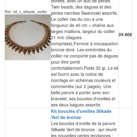
dorées, avec un duo de perles
Twin beads, des dagues et des
Ref : kit_c_silkade_vertbr
perles nacrées Swarovski assortis.
Le collier ras-du-cou a une
longueur de 40 cm + chaîne aux
larges maillons, largeur du collier
24.90€
21 mm (dagues
comprises).Fermoir à mousqueton
bronze doré. Les extrémités du
collier ne comporte pas de dagues
pour être porté
confortablement.Poids 32 gr. Le kit
est fourni avec la notice de
montage en schémas couleurs et
commentés (sur 2 pages). Une
belle parure à porter avec son
bracelet, ses boucles d'oreilles et
ses deux bagues assortis
Kit boucles d'oreilles Silkade
Vert de bronze
Les boucles d'oreille de la parure
Silkade Vert de bronze : qui réunit
les nouvelles perles tendances :