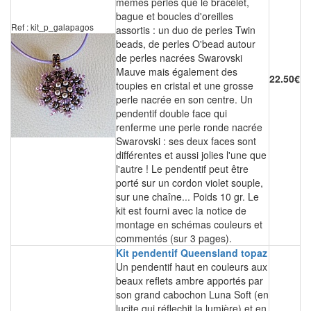
mêmes perles que le bracelet,
bague et boucles d'oreilles
Ref : kit_p_galapagos
assortis : un duo de perles Twin
beads, de perles O'bead autour
de perles nacrées Swarovski
Mauve mais également des
22.50€
toupies en cristal et une grosse
perle nacrée en son centre. Un
pendentif double face qui
renferme une perle ronde nacrée
Swarovski : ses deux faces sont
différentes et aussi jolies l'une que
l'autre ! Le pendentif peut être
porté sur un cordon violet souple,
sur une chaîne... Poids 10 gr. Le
kit est fourni avec la notice de
montage en schémas couleurs et
commentés (sur 3 pages).
Kit pendentif Queensland topaz
Un pendentif haut en couleurs aux
beaux reflets ambre apportés par
son grand cabochon Luna Soft (en
lucite qui réflechit la lumière) et en