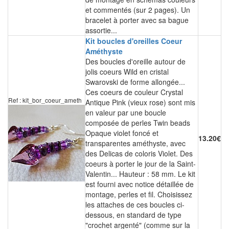
et commentés (sur 2 pages). Un
bracelet à porter avec sa bague
assortie...
Kit boucles d'oreilles Coeur
Améthyste
Des boucles d'oreille autour de
jolis coeurs Wild en cristal
Swarovski de forme allongée...
Ces coeurs de couleur Crystal
Ref : kit_bor_coeur_ameth
Antique Pink (vieux rose) sont mis
en valeur par une boucle
composée de perles Twin beads
Opaque violet foncé et
13.20€
transparentes améthyste, avec
des Delicas de coloris Violet. Des
coeurs à porter le jour de la Saint-
Valentin... Hauteur : 58 mm. Le kit
est fourni avec notice détaillée de
montage, perles et fil. Choisissez
les attaches de ces boucles ci-
dessous, en standard de type
"crochet argenté" (comme sur la