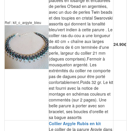
placées en losange et encadrées
de perles O'bead en argentées,
avec un duo de perles Twin beads
et des toupies en cristal Swarovski
Ref : kit_c_argyle_bleu
assortis qui donnent la tonalité
bleu/vert indien à cette parure . Le
collier ras-du-cou a une longueur
de 40 cm + chaîne aux larges
24.90€
maillons de 6 cm terminée d'une
perle, largeur du collier 21 mm
(dagues comprises).Fermoir à
mousqueton argenté. Les
extrémités du collier ne comporte
pas de dagues pour être porté
confortablement.Poids 32 gr. Le kit
est fourni avec la notice de
montage en schémas couleurs et
commentés (sur 2 pages). Une
belle parure à porter avec son
bracelet, ses boucles d'oreille et
sa bague assortis
Collier Argyle Rubis en kit
Le collier de la parure Argyle dans