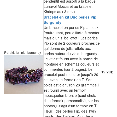
pendentif est assorti à la bague
Lunavol Mocca et au bracelet
Khéops aux 3 ors.)
Bracelet en kit Duo perles Pip
Burgundy
Un bracelet en perles Pip au look
froufroutant, peu difficile à monter
mais d'un si bel effet ! Les perles
Pip sont de 2 couleurs proches ce
qui donne de jolis reflets aux
Ref : kit_br_pip_burgundy
perles autour du violet burgundy .
Le kit est fourni avec la notice de
montage en schémas couleurs et
commentés (sur 2 pages). Le
19.20€
bracelet peut mesurer jusqu'à 20
cm avec un fermoir en T. Son
poids est d'environ 26 grammes.Il
est fourni avec un fermoir
mousqueton bronze (sauf choix
d'un fermoir personnalisé, sur les
photos,il s'agit d'un fermoir en T
Fleur), des perles Pip, des Twin
beads, des Delicas. A porter en