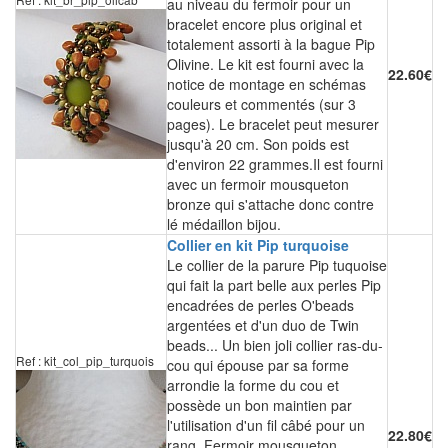
au niveau du fermoir pour un
bracelet encore plus original et
totalement assorti à la bague Pip
Olivine. Le kit est fourni avec la
22.60€
notice de montage en schémas
couleurs et commentés (sur 3
pages). Le bracelet peut mesurer
jusqu'à 20 cm. Son poids est
d'environ 22 grammes.Il est fourni
avec un fermoir mousqueton
bronze qui s'attache donc contre
lé médaillon bijou.
Collier en kit Pip turquoise
Le collier de la parure Pip tuquoise
qui fait la part belle aux perles Pip
encadrées de perles O'beads
argentées et d'un duo de Twin
beads... Un bien joli collier ras-du-
Ref : kit_col_pip_turquois
cou qui épouse par sa forme
arrondie la forme du cou et
possède un bon maintien par
l'utilisation d'un fil câbé pour un
22.80€
rang. Fermoir mousqueton