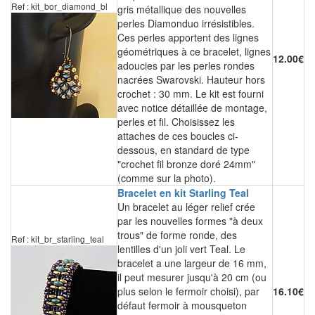
Ref : kit_bor_diamond_bl
gris métallique des nouvelles
perles Diamonduo irrésistibles.
Ces perles apportent des lignes
géométriques à ce bracelet, lignes
12.00€
adoucies par les perles rondes
nacrées Swarovski. Hauteur hors
crochet : 30 mm. Le kit est fourni
avec notice détaillée de montage,
perles et fil. Choisissez les
attaches de ces boucles ci-
dessous, en standard de type
"crochet fil bronze doré 24mm"
(comme sur la photo).
Bracelet en kit Starling Teal
Un bracelet au léger relief crée
par les nouvelles formes "à deux
trous" de forme ronde, des
Ref : kit_br_starling_teal
lentilles d'un joli vert Teal. Le
bracelet a une largeur de 16 mm,
il peut mesurer jusqu'à 20 cm (ou
plus selon le fermoir choisi), par
16.10€
défaut fermoir à mousqueton