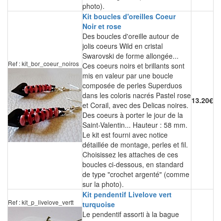
photo).
Kit boucles d'oreilles Coeur
Noir et rose
Des boucles d'oreille autour de
jolis coeurs Wild en cristal
Swarovski de forme allongée...
Ref : kit_bor_coeur_noiros
Ces coeurs noirs et brillants sont
mis en valeur par une boucle
composée de perles Superduos
dans les coloris nacrés Pastel rose
13.20€
et Corail, avec des Delicas noires.
Des coeurs à porter le jour de la
Saint-Valentin... Hauteur : 58 mm.
Le kit est fourni avec notice
détaillée de montage, perles et fil.
Choisissez les attaches de ces
boucles ci-dessous, en standard
de type "crochet argenté" (comme
sur la photo).
Kit pendentif Livelove vert
Ref : kit_p_livelove_vertt
turquoise
Le pendentif assorti à la bague