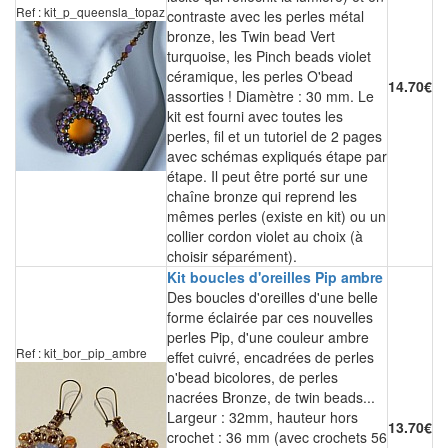
Ref : kit_p_queensla_topaz
contraste avec les perles métal
bronze, les Twin bead Vert
turquoise, les Pinch beads violet
céramique, les perles O'bead
14.70€
assorties ! Diamètre : 30 mm. Le
kit est fourni avec toutes les
perles, fil et un tutoriel de 2 pages
avec schémas expliqués étape par
étape. Il peut être porté sur une
chaîne bronze qui reprend les
mêmes perles (existe en kit) ou un
collier cordon violet au choix (à
choisir séparément).
Kit boucles d'oreilles Pip ambre
Des boucles d'oreilles d'une belle
forme éclairée par ces nouvelles
perles Pip, d'une couleur ambre
Ref : kit_bor_pip_ambre
effet cuivré, encadrées de perles
o'bead bicolores, de perles
nacrées Bronze, de twin beads...
Largeur : 32mm, hauteur hors
13.70€
crochet : 36 mm (avec crochets 56