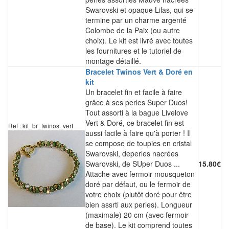
Swarovski et opaque Lilas, qui se
termine par un charme argenté
Colombe de la Paix (ou autre
choix). Le kit est livré avec toutes
les fournitures et le tutoriel de
montage détaillé.
Bracelet Twinos Vert & Doré en
kit
Un bracelet fin et facile à faire
grâce à ses perles Super Duos!
Tout assorti à la bague Livelove
Vert & Doré, ce bracelet fin est
Ref : kit_br_twinos_vert
aussi facile à faire qu'à porter ! Il
se compose de toupies en cristal
Swarovski, deperles nacrées
Swarovski, de SUper Duos ...
15.80€
Attache avec fermoir mousqueton
doré par défaut, ou le fermoir de
votre choix (plutôt doré pour être
bien assrti aux perles). Longueur
(maximale) 20 cm (avec fermoir
de base). Le kit comprend toutes