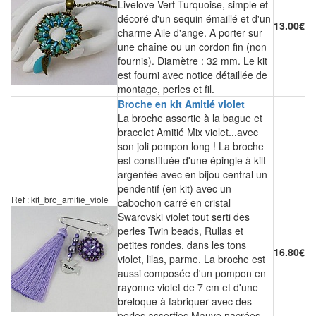
Livelove Vert Turquoise, simple et
décoré d'un sequin émaillé et d'un
13.00€
charme Aile d'ange. A porter sur
une chaîne ou un cordon fin (non
fournis). Diamètre : 32 mm. Le kit
est fourni avec notice détaillée de
montage, perles et fil.
Broche en kit Amitié violet
La broche assortie à la bague et
bracelet Amitié Mix violet...avec
son joli pompon long ! La broche
est constituée d'une épingle à kilt
argentée avec en bijou central un
pendentif (en kit) avec un
Ref : kit_bro_amitie_viole
cabochon carré en cristal
Swarovski violet tout serti des
perles Twin beads, Rullas et
petites rondes, dans les tons
16.80€
violet, lilas, parme. La broche est
aussi composée d'un pompon en
rayonne violet de 7 cm et d'une
breloque à fabriquer avec des
perles assorties Mauve nacrées