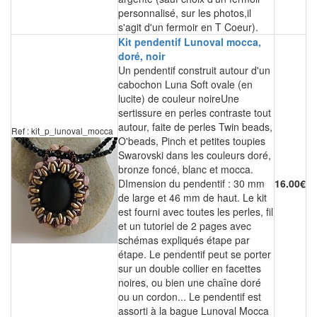
personnalisé, sur les photos,il
s'agit d'un fermoir en T Coeur).
Kit pendentif Lunoval mocca,
doré, noir
Un pendentif construit autour d'un
cabochon Luna Soft ovale (en
lucite) de couleur noireUne
sertissure en perles contraste tout
autour, faite de perles Twin beads,
Ref : kit_p_lunoval_mocca
O'beads, Pinch et petites toupies
Swarovski dans les couleurs doré,
bronze foncé, blanc et mocca.
DImension du pendentif : 30 mm
16.00€
de large et 46 mm de haut. Le kit
est fourni avec toutes les perles, fil
et un tutoriel de 2 pages avec
schémas expliqués étape par
étape. Le pendentif peut se porter
sur un double collier en facettes
noires, ou bien une chaîne doré
ou un cordon... Le pendentif est
assorti à la bague Lunoval Mocca