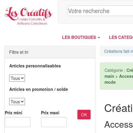
Panneau de gestion des cookies
LES BOUTIQUES
LES CATEG
Créations fait-
Filtre et tri
Articles personnalisables
Catégorie :
Cré
main > Access
mode
Articles en promotion / solde
Créati
Prix mini
Prix maxi
OK
Access