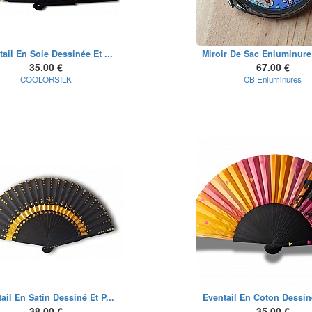
ail En Soie Dessinée Et ...
Miroir De Sac Enluminure 
35.00 €
67.00 €
COOLORSILK
CB Enluminures
ail En Satin Dessiné Et P...
Eventail En Coton Dessiné
38.00 €
35.00 €