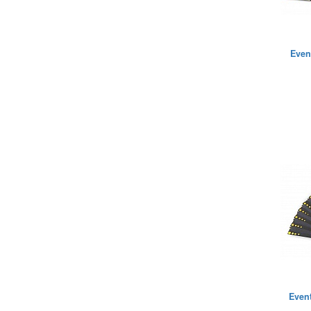
Event
Event