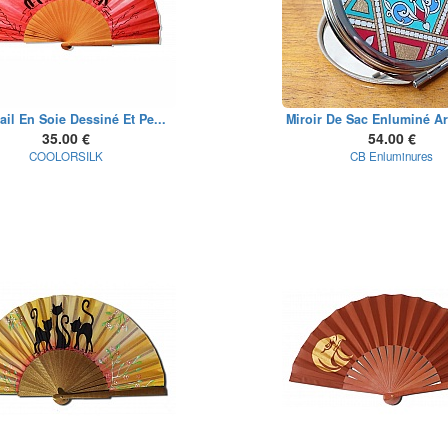
ail En Soie Dessiné Et Pe...
Miroir De Sac Enluminé Ar
35.00 €
54.00 €
COOLORSILK
CB Enluminures