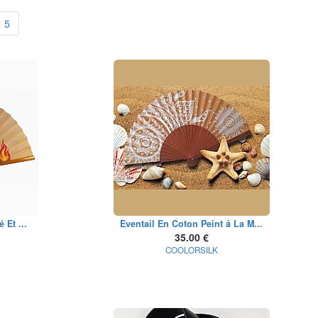
5
 Et ...
Eventail En Coton Peint á La M...
35.00 €
COOLORSILK