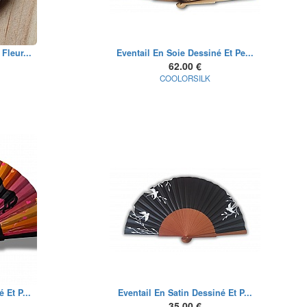
Fleur...
Eventail En Soie Dessiné Et Pe...
62.00 €
COOLORSILK
 Et P...
Eventail En Satin Dessiné Et P...
35.00 €