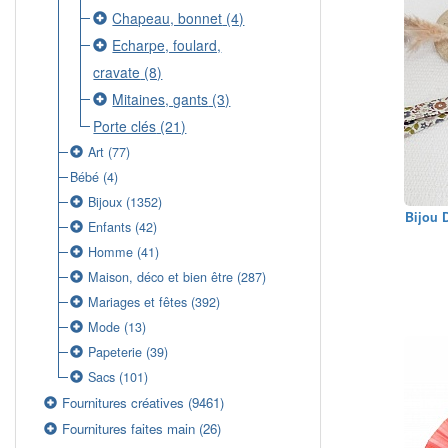
Chapeau, bonnet
(4)
Echarpe, foulard,
cravate
(8)
Mitaines, gants
(3)
Porte clés
(21)
Art
(77)
Bébé
(4)
Bijoux
(1352)
Bijou 
Enfants
(42)
Homme
(41)
Maison, déco et bien être
(287)
Mariages et fêtes
(392)
Mode
(13)
Papeterie
(39)
Sacs
(101)
Fournitures créatives
(9461)
Fournitures faites main
(26)