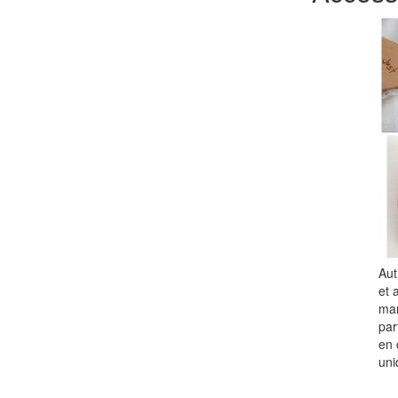
Aut
et 
man
par
en 
uni