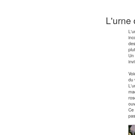
L'urne
L'u
inc
des
plu
Un 
inv
Voi
du 
L'u
maq
ros
ouv
Ce 
pas