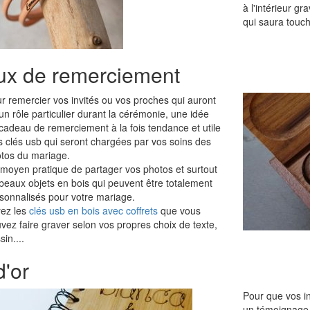
à l'intérieur 
qui saura touch
x de remerciement
r remercier vos invités ou vos proches qui auront
un rôle particulier durant la cérémonie, une idée
cadeau de remerciement à la fois tendance et utile
es clés usb qui seront chargées par vos soins des
tos du mariage.
moyen pratique de partager vos photos et surtout
beaux objets en bois qui peuvent être totalement
sonnalisés pour votre mariage.
ez les
clés usb en bois avec coffrets
que vous
vez faire graver selon vos propres choix de texte,
sin....
d'or
Pour que vos in
un témoignage,