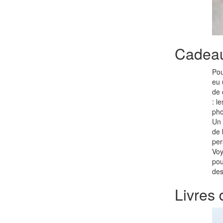
Cadeau
Pou
eu 
de 
: l
pho
Un 
de 
per
Voy
pou
des
Livres 