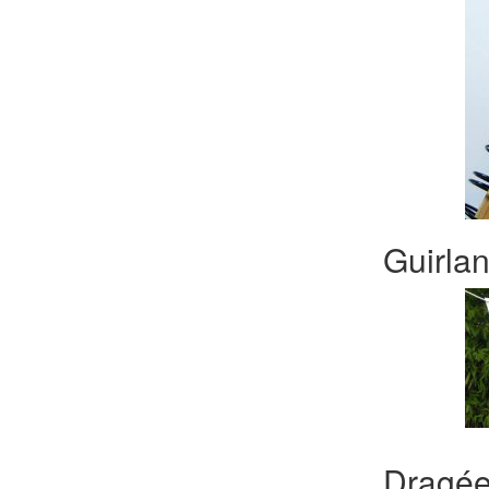
Guirla
Dragé