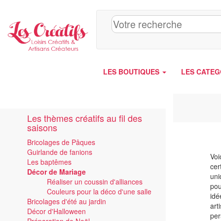
Panneau de gestion des cookies
LES BOUTIQUES
LES CATEG
Les thèmes créatifs au fil des
saisons
Bricolages de Pâques
Guirlande de fanions
Voi
Les baptêmes
cer
Décor de Mariage
uni
Réaliser un coussin d'alliances
pou
Couleurs pour la déco d'une salle
idé
Bricolages d'été au jardin
art
Décor d'Halloween
per