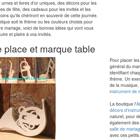
 urnes et livres d'or uniques, des décors pour les
les de fête, des cadeaux pour les invités et les
oins qu'ils chériront en souvenir de cette journée.
lque soit le thème ou les couleurs choisis pour
re mariage, voici de bonnes idées qui vont vous
uire et plaire à vos invités.
 place et marque table
Pour placer les
général du mari
identifiant cha
thème. Un exem
de la musique,
instrument de 
La boutique l'
At
décors d'instr
naturel, pour d
également des 
salle de maria
avec ces petit