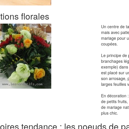
ions florales
Un centre de ta
mais avec pati
mariage pour u
coupées.
Le principe de p
branchages lég
exemple) dans 
est placé sur u
son arrosage, p
larges feuilles 
En décoration 
de petits fruit
de mariage nat
plus chic.
ires tendance : les noeuds de pa