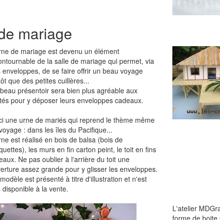
 de mariage
rne de mariage est devenu un élément
ontournable de la salle de mariage qui permet, via
 enveloppes, de se faire offrir un beau voyage
tôt que des petites cuillères...
beau présentoir sera bien plus agréable aux
ités pour y déposer leurs enveloppes cadeaux.
ci une urne de mariés qui reprend le thème même
voyage : dans les îles du Pacifique...
rne est réalisé en bois de balsa (bois de
uettes), les murs en fin carton peint, le toit en fins
eaux. Ne pas oublier à l'arrière du toit une
erture assez grande pour y glisser les enveloppes.
modèle est présenté à titre d'illustration et n'est
 disponible à la vente.
L'atelier MDGr
forme de boite 