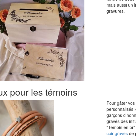
mais aussi un l
gravures.
x pour les témoins
Pour gâter vos 
personnalisés i
garçons d'honne
gravés des init
"Témoin en or"
cuir gravés
de p