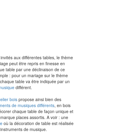
 invités aux différentes tables, le thème
age peut être repris en finesse en
que table par une déclinaison de ce
ple : pour un mariage sur le thème
 chaque table va être indiquée par un
musique
différent.
elier bois
propose ainsi bien des
uments de musiques différents
, en bois
écorer chaque table de façon unique et
marque places assortis. A voir : une
ge
où la décoration de table est réalisée
s instruments de musique.