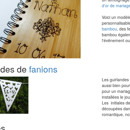
d'or de mariag
Voici un modèl
personnalisabl
bambou
, des f
bambou égaleme
l'évênement ou
ndes de
fanions
Les guirlandes 
aussi bien pour
pour un mariag
installées le j
Les initiales 
découpées dans 
romantique, no
es