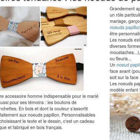
Grandement app
un rôle particu
mariage, garço
noeuds papillo
être personnali
Les noeuds exi
diverses formes
moustaches...),
ou fleuris...
Un
noeud papil
face avant (pou
soit sur la fac
Les noeuds papi
modèle enfant 
re accessoire homme indispensable pour le marié
aussi pour ses témoins : les boutons de
chettes. En bois et dont la couleur s'assortit
faitement aux noeuds papillon. Personnalisables
choisissant le texte et le dessin, c'est un cadeau
que et fabriqué en bois français.