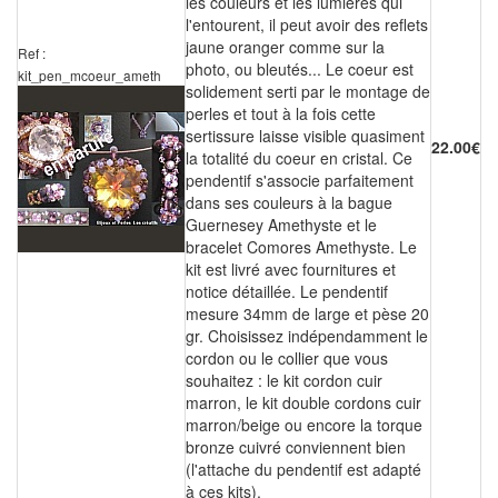
les couleurs et les lumières qui
l'entourent, il peut avoir des reflets
jaune oranger comme sur la
Ref :
photo, ou bleutés... Le coeur est
kit_pen_mcoeur_ameth
solidement serti par le montage de
perles et tout à la fois cette
sertissure laisse visible quasiment
22.00€
la totalité du coeur en cristal. Ce
pendentif s'associe parfaitement
dans ses couleurs à la bague
Guernesey Amethyste et le
bracelet Comores Amethyste. Le
kit est livré avec fournitures et
notice détaillée. Le pendentif
mesure 34mm de large et pèse 20
gr. Choisissez indépendamment le
cordon ou le collier que vous
souhaitez : le kit cordon cuir
marron, le kit double cordons cuir
marron/beige ou encore la torque
bronze cuivré conviennent bien
(l'attache du pendentif est adapté
à ces kits).