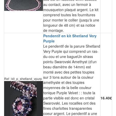
au contact, avec un fermoir à
mousqueton plaqué argent. Le kit
comprend toutes les fournitures
pour monter le collier (jusqu'à une
longueur de 48 cm) et sa notice
de montage.
Pendentif en kit Shetland Very
Purple
Le pendentif de la parure Shetland
Very Purple qui comprend un ras-
du-cou et une bagueUn strass
pointu Swarovski Amethyst (d'un
beau diamètre de 14mm) est
monté avec des petites toupies
sur 3 tons autour de la couleur
Ref : kit_p_shetland_vpurp
amethyste et des toupies
moyennes de la belle couleur
tonique Purple Velvet : : toute la
partie visible est donc en cristal
16.40€
Swarovski. Les rocailles ont des
fines charlottes transparentes
coeur argent. Le pendentif a une