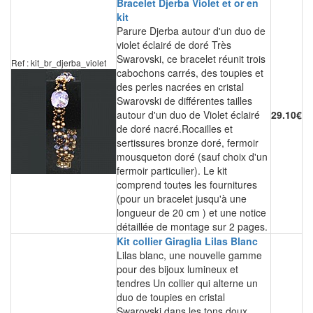
Bracelet Djerba Violet et or en
kit
Parure Djerba autour d'un duo de
violet éclairé de doré Très
Swarovski, ce bracelet réunit trois
Ref : kit_br_djerba_violet
cabochons carrés, des toupies et
des perles nacrées en cristal
Swarovski de différentes tailles
autour d'un duo de Violet éclairé
29.10€
de doré nacré.Rocailles et
sertissures bronze doré, fermoir
mousqueton doré (sauf choix d'un
fermoir particulier). Le kit
comprend toutes les fournitures
(pour un bracelet jusqu'à une
longueur de 20 cm ) et une notice
détaillée de montage sur 2 pages.
Kit collier Giraglia Lilas Blanc
Lilas blanc, une nouvelle gamme
pour des bijoux lumineux et
tendres Un collier qui alterne un
duo de toupies en cristal
Swarovski dans les tons doux