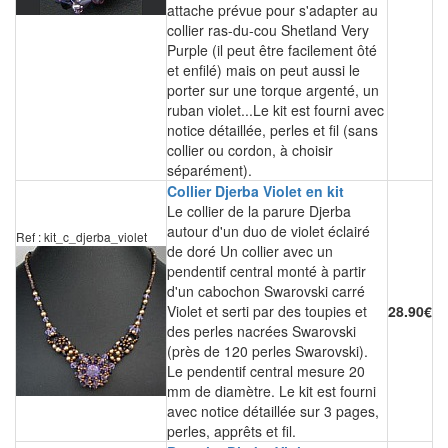
attache prévue pour s'adapter au
collier ras-du-cou Shetland Very
Purple (il peut être facilement ôté
et enfilé) mais on peut aussi le
porter sur une torque argenté, un
ruban violet...Le kit est fourni avec
notice détaillée, perles et fil (sans
collier ou cordon, à choisir
séparément).
Collier Djerba Violet en kit
Le collier de la parure Djerba
autour d'un duo de violet éclairé
Ref : kit_c_djerba_violet
de doré Un collier avec un
pendentif central monté à partir
d'un cabochon Swarovski carré
Violet et serti par des toupies et
28.90€
des perles nacrées Swarovski
(près de 120 perles Swarovski).
Le pendentif central mesure 20
mm de diamètre. Le kit est fourni
avec notice détaillée sur 3 pages,
perles, apprêts et fil.