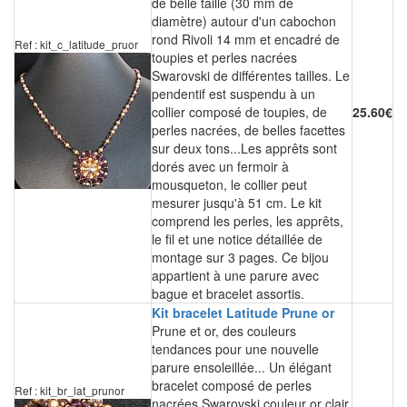
de belle taille (30 mm de
diamètre) autour d'un cabochon
rond Rivoli 14 mm et encadré de
Ref : kit_c_latitude_pruor
toupies et perles nacrées
Swarovski de différentes tailles. Le
pendentif est suspendu à un
collier composé de toupies, de
25.60€
perles nacrées, de belles facettes
sur deux tons...Les apprêts sont
dorés avec un fermoir à
mousqueton, le collier peut
mesurer jusqu'à 51 cm. Le kit
comprend les perles, les apprêts,
le fil et une notice détaillée de
montage sur 3 pages. Ce bijou
appartient à une parure avec
bague et bracelet assortis.
Kit bracelet Latitude Prune or
Prune et or, des couleurs
tendances pour une nouvelle
parure ensoleillée... Un élégant
bracelet composé de perles
Ref : kit_br_lat_prunor
nacrées Swarovski couleur or clair,