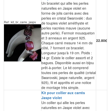
Un bracelet qui allie les perles
naturelles en Jaspe violet en
forme de jolis carrés avec des
perles en cristal Swarovski : duo
Ref : kit_br_carre_jaspv
de toupies violet améthyste et
perles nacrées mauve (aucune
autre perle). Fermoir mousqueton
et 3 anneaux en argent 925.
22.80€
Chaque carré mesure 14 mm de
côté, 7 forment ce bracelet.
Longueur jusqu'à 19 cm. Poids :
14 gr. Existe le collier assorti et 2
bagues. Disponible aussi en bijou
prêt-à-porter. Le kit comprend
toutes ces perles de qualité (cristal
Swarovski, jaspe naturelle, argent
925), fil et apprêts et une notice
de montage très simple.
Kit pour collier aux carrés
Jaspe violet
Un collier qui allie les perles
naturelles en Jaspe violet avec