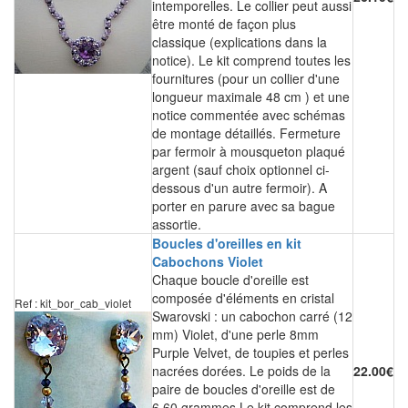
intemporelles. Le collier peut aussi
être monté de façon plus
classique (explications dans la
notice). Le kit comprend toutes les
fournitures (pour un collier d'une
longueur maximale 48 cm ) et une
notice commentée avec schémas
de montage détaillés. Fermeture
par fermoir à mousqueton plaqué
argent (sauf choix optionnel ci-
dessous d'un autre fermoir). A
porter en parure avec sa bague
assortie.
Boucles d'oreilles en kit
Cabochons Violet
Chaque boucle d'oreille est
composée d'éléments en cristal
Ref : kit_bor_cab_violet
Swarovski : un cabochon carré (12
mm) Violet, d'une perle 8mm
Purple Velvet, de toupies et perles
nacrées dorées. Le poids de la
22.00€
paire de boucles d'oreille est de
6.60 grammes.Le kit comprend les