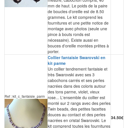
mesure, cabochon compris, 40
mm de haut. Le poids de la paire
de boucles d'oreille est de 8.50
grammes. Le kit comprend les
fournitures et une petite notice de
montage avec photos (seule une
pince à bouts ronds est
nécessaire). Existe aussi en
bouces d'oreille montées prêtes à
porter.
Collier fantaisie Swarovski en
kit parme
Un collier tendrement fantaisie et
très Swarovski avec ses 3
cabochons carrés et ses perles
nacrées dans des coloris autour
des tons parme, violet, vieux
Ref : kit_c_fantaisie_parm
rose... L'ensemble du collier est
monté sur 2 rangs avec des perles
Twin beads, des petites facettes
douces au contact et des perles
34.50€
nacrées en cristal Swarovski. Le
kit comprend toutes les fournitures