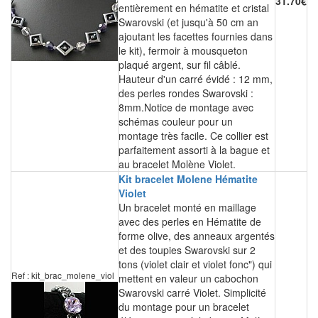
31.70€
entièrement en hématite et cristal
Swarovski (et jusqu'à 50 cm an
ajoutant les facettes fournies dans
le kit), fermoir à mousqueton
plaqué argent, sur fil câblé.
Hauteur d'un carré évidé : 12 mm,
des perles rondes Swarovski :
8mm.Notice de montage avec
schémas couleur pour un
montage très facile. Ce collier est
parfaitement assorti à la bague et
au bracelet Molène Violet.
Kit bracelet Molene Hématite
Violet
Un bracelet monté en maillage
avec des perles en Hématite de
forme olive, des anneaux argentés
et des toupies Swarovski sur 2
tons (violet clair et violet fonc") qui
Ref : kit_brac_molene_viol
mettent en valeur un cabochon
Swarovski carré Violet. Simplicité
du montage pour un bracelet