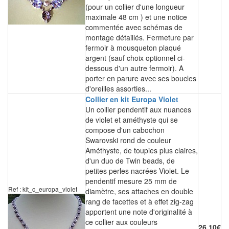
(pour un collier d'une longueur
maximale 48 cm ) et une notice
commentée avec schémas de
montage détaillés. Fermeture par
fermoir à mousqueton plaqué
argent (sauf choix optionnel ci-
dessous d'un autre fermoir). A
porter en parure avec ses boucles
d'oreilles assorties...
Collier en kit Europa Violet
Un collier pendentif aux nuances
de violet et améthyste qui se
compose d'un cabochon
Swarovski rond de couleur
Améthyste, de toupies plus claires,
d'un duo de Twin beads, de
petites perles nacrées Violet. Le
pendentif mesure 25 mm de
Ref : kit_c_europa_violet
diamètre, ses attaches en double
rang de facettes et à effet zig-zag
apportent une note d'originalité à
ce collier aux couleurs
26.10€