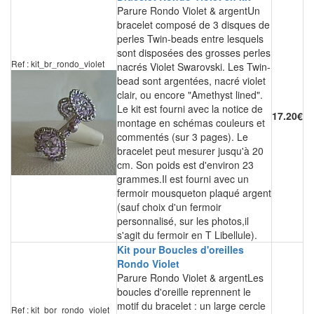
Parure Rondo Violet & argentUn
bracelet composé de 3 disques de
perles Twin-beads entre lesquels
sont disposées des grosses perles
Ref : kit_br_rondo_violet
nacrés Violet Swarovski. Les Twin-
bead sont argentées, nacré violet
clair, ou encore "Amethyst lined".
Le kit est fourni avec la notice de
17.20€
montage en schémas couleurs et
commentés (sur 3 pages). Le
bracelet peut mesurer jusqu'à 20
cm. Son poids est d'environ 23
grammes.Il est fourni avec un
fermoir mousqueton plaqué argent
(sauf choix d'un fermoir
personnalisé, sur les photos,il
s'agit du fermoir en T Libellule).
Kit pour Boucles d'oreilles
Rondo Violet
Parure Rondo Violet & argentLes
boucles d'oreille reprennent le
motif du bracelet : un large cercle
Ref : kit_bor_rondo_violet