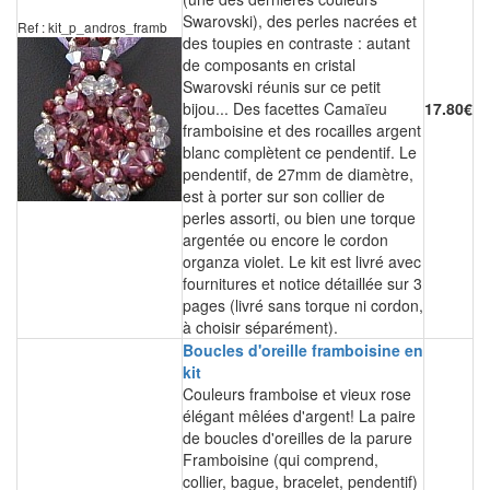
Swarovski), des perles nacrées et
Ref : kit_p_andros_framb
des toupies en contraste : autant
de composants en cristal
Swarovski réunis sur ce petit
bijou... Des facettes Camaïeu
17.80€
framboisine et des rocailles argent
blanc complètent ce pendentif. Le
pendentif, de 27mm de diamètre,
est à porter sur son collier de
perles assorti, ou bien une torque
argentée ou encore le cordon
organza violet. Le kit est livré avec
fournitures et notice détaillée sur 3
pages (livré sans torque ni cordon,
à choisir séparément).
Boucles d'oreille framboisine en
kit
Couleurs framboise et vieux rose
élégant mêlées d'argent! La paire
de boucles d'oreilles de la parure
Framboisine (qui comprend,
collier, bague, bracelet, pendentif)