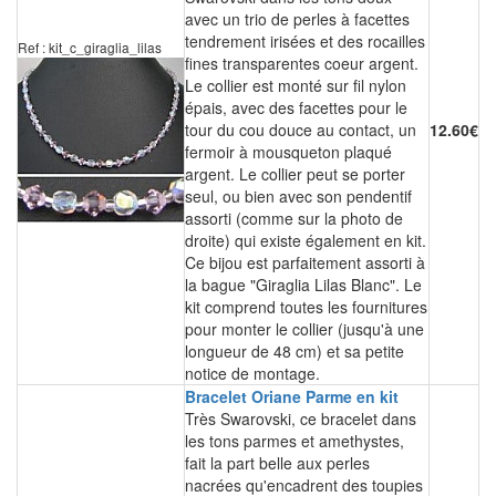
avec un trio de perles à facettes
tendrement irisées et des rocailles
Ref : kit_c_giraglia_lilas
fines transparentes coeur argent.
Le collier est monté sur fil nylon
épais, avec des facettes pour le
tour du cou douce au contact, un
12.60€
fermoir à mousqueton plaqué
argent. Le collier peut se porter
seul, ou bien avec son pendentif
assorti (comme sur la photo de
droite) qui existe également en kit.
Ce bijou est parfaitement assorti à
la bague "Giraglia Lilas Blanc". Le
kit comprend toutes les fournitures
pour monter le collier (jusqu'à une
longueur de 48 cm) et sa petite
notice de montage.
Bracelet Oriane Parme en kit
Très Swarovski, ce bracelet dans
les tons parmes et amethystes,
fait la part belle aux perles
nacrées qu'encadrent des toupies