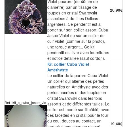
Violet pourpre (de 40mm de
diamètre) par un tissage de
20.90€
toupies en cristal Swarovski
associées à de fines Delicas
argentées. Ce pendentif est à
porter sur son collier assorti Cuba
Jaspe Violet ou sur un collier de
cuir violet (comme sur la photo),
une torque argent... Ce kit
pendentif est livré avec fournitures
et notice détaillée (sauf cordon).
Kit collier Cuba Violet
Améthyste
Le collier de la parure Cuba Violet
Un collier qui alterne des perles
naturelles en Améthyste avec des
perles nacrées et des toupies en
cristal Swarovski dans les tons
Ref : kit_c_cuba_jaspe_vio
assortis et de différentes tailles. Le
collier est monté sur fil câblé, avec
des facettes en cristal pour le tour
du cou, douces au contact, un
19.40€
fermoir à mousqueton plaqué