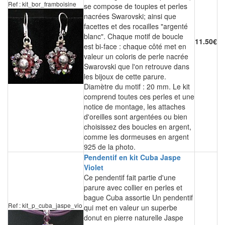
Ref : kit_bor_framboisine
se compose de toupies et perles
nacrées Swarovski; ainsi que
facettes et des rocailles "argenté
blanc". Chaque motif de boucle
11.50€
est bi-face : chaque côté met en
valeur un coloris de perle nacrée
Swarovski que l'on retrouve dans
les bijoux de cette parure.
Diamètre du motif : 20 mm. Le kit
comprend toutes ces perles et une
notice de montage, les attaches
d'oreilles sont argentées ou bien
choisissez des boucles en argent,
comme les dormeuses en argent
925 de la photo.
Pendentif en kit Cuba Jaspe
Violet
Ce pendentif fait partie d'une
parure avec collier en perles et
bague Cuba assortie Un pendentif
Ref : kit_p_cuba_jaspe_vio
qui met en valeur un superbe
donut en pierre naturelle Jaspe