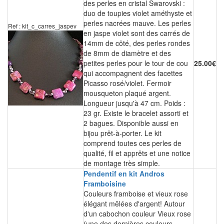
des perles en cristal Swarovski :
duo de toupies violet améthyste et
perles nacrées mauve. Les perles
Ref : kit_c_carres_jaspev
en jaspe violet sont des carrés de
14mm de côté, des perles rondes
de 8mm de diamètre et des
petites perles pour le tour de cou
25.00€
qui accompagnent des facettes
Picasso rosé/violet. Fermoir
mousqueton plaqué argent.
Longueur jusqu'à 47 cm. Poids :
23 gr. Existe le bracelet assorti et
2 bagues. Disponible aussi en
bijou prêt-à-porter. Le kit
comprend toutes ces perles de
qualité, fil et apprêts et une notice
de montage très simple.
Pendentif en kit Andros
Framboisine
Couleurs framboise et vieux rose
élégant mêlées d'argent! Autour
d'un cabochon couleur Vieux rose
(une des dernières couleurs