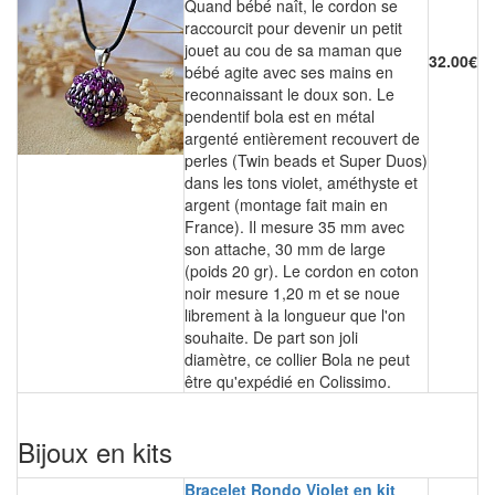
Quand bébé naît, le cordon se
raccourcit pour devenir un petit
jouet au cou de sa maman que
32.00€
bébé agite avec ses mains en
reconnaissant le doux son. Le
pendentif bola est en métal
argenté entièrement recouvert de
perles (Twin beads et Super Duos)
dans les tons violet, améthyste et
argent (montage fait main en
France). Il mesure 35 mm avec
son attache, 30 mm de large
(poids 20 gr). Le cordon en coton
noir mesure 1,20 m et se noue
librement à la longueur que l'on
souhaite. De part son joli
diamètre, ce collier Bola ne peut
être qu'expédié en Colissimo.
Bijoux en kits
Bracelet Rondo Violet en kit