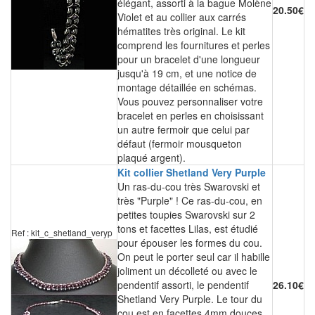
élégant, assorti à la bague Molène
20.50€
Violet et au collier aux carrés
hématites très original. Le kit
comprend les fournitures et perles
pour un bracelet d'une longueur
jusqu'à 19 cm, et une notice de
montage détaillée en schémas.
Vous pouvez personnaliser votre
bracelet en perles en choisissant
un autre fermoir que celui par
défaut (fermoir mousqueton
plaqué argent).
Kit collier Shetland Very Purple
Un ras-du-cou très Swarovski et
très "Purple" ! Ce ras-du-cou, en
petites toupies Swarovski sur 2
tons et facettes Lilas, est étudié
Ref : kit_c_shetland_veryp
pour épouser les formes du cou.
On peut le porter seul car il habille
joliment un décolleté ou avec le
pendentif assorti, le pendentif
26.10€
Shetland Very Purple. Le tour du
cou est en facettes 4mm douces