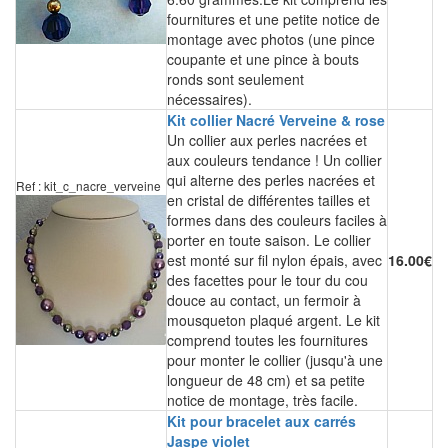
fournitures et une petite notice de
montage avec photos (une pince
coupante et une pince à bouts
ronds sont seulement
nécessaires).
Kit collier Nacré Verveine & rose
Un collier aux perles nacrées et
aux couleurs tendance ! Un collier
qui alterne des perles nacrées et
Ref : kit_c_nacre_verveine
en cristal de différentes tailles et
formes dans des couleurs faciles à
porter en toute saison. Le collier
est monté sur fil nylon épais, avec
16.00€
des facettes pour le tour du cou
douce au contact, un fermoir à
mousqueton plaqué argent. Le kit
comprend toutes les fournitures
pour monter le collier (jusqu'à une
longueur de 48 cm) et sa petite
notice de montage, très facile.
Kit pour bracelet aux carrés
Jaspe violet