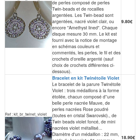
de perles composé de perles
Twin-beads et de rocailles
argentées. Les Twin-bead sont
argentées, nacré violet clair, ou
9.80€
encore "Amethyst lined". Chaque
disque mesure 30 mm. Le kit est
fourni avec la notice de montage
en schémas couleurs et
commentés, les perles, le fil et des
crochets d'oreille argenté (sauf
choix de crochets différentes ci-
dessous).
Bracelet en kit Twinétoile Violet
Le bracelet de la parure Twinétoile
Violet : trois médaillons à la forme
étoilée, chacun composé d''une
belle perle nacrée Mauve, de
perles nacrées Rose poudré
Ref : kit_br_twinet_violet
(toutes en cristal Swarovski)., de
Twin beads violet foncé, de mini
nacrées violet métallisé...
Diamètre d'un médaillon : 22 mm,
18.90€