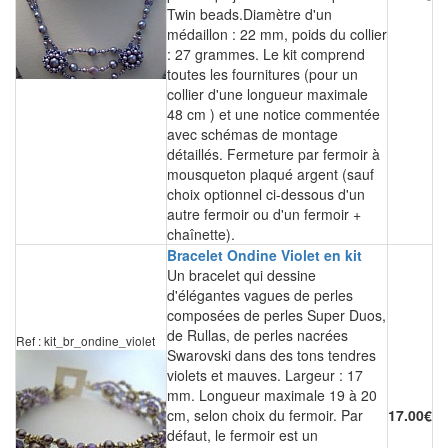
Twin beads.Diamètre d'un
médaillon : 22 mm, poids du collier
: 27 grammes. Le kit comprend
toutes les fournitures (pour un
collier d'une longueur maximale
48 cm ) et une notice commentée
avec schémas de montage
détaillés. Fermeture par fermoir à
mousqueton plaqué argent (sauf
choix optionnel ci-dessous d'un
autre fermoir ou d'un fermoir +
chaînette).
Bracelet Ondine Violet en kit
Un bracelet qui dessine
d'élégantes vagues de perles
composées de perles Super Duos,
de Rullas, de perles nacrées
Ref : kit_br_ondine_violet
Swarovski dans des tons tendres
violets et mauves. Largeur : 17
mm. Longueur maximale 19 à 20
cm, selon choix du fermoir. Par
17.00€
défaut, le fermoir est un