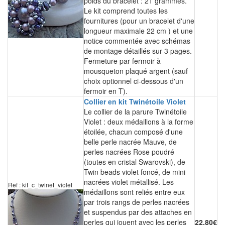
poids du bracelet : 21 grammes.
Le kit comprend toutes les
fournitures (pour un bracelet d'une
longueur maximale 22 cm ) et une
notice commentée avec schémas
de montage détaillés sur 3 pages.
Fermeture par fermoir à
mousqueton plaqué argent (sauf
choix optionnel ci-dessous d'un
fermoir en T).
Collier en kit Twinétoile Violet
Le collier de la parure Twinétoile
Violet : deux médaillons à la forme
étoilée, chacun composé d'une
belle perle nacrée Mauve, de
perles nacrées Rose poudré
(toutes en cristal Swarovski), de
Twin beads violet foncé, de mini
nacrées violet métallisé. Les
Ref : kit_c_twinet_violet
médaillons sont reliés entre eux
par trois rangs de perles nacrées
et suspendus par des attaches en
perles qui jouent avec les perles
22.80€