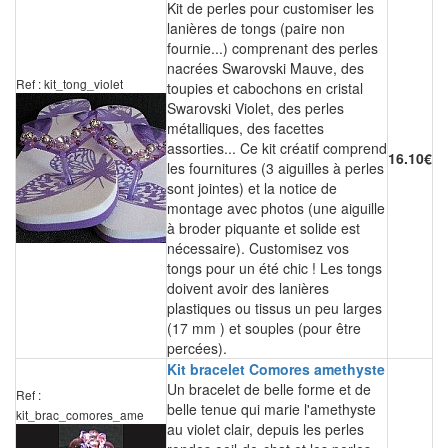
Kit de perles pour customiser les
lanières de tongs (paire non
fournie...) comprenant des perles
nacrées Swarovski Mauve, des
Ref : kit_tong_violet
toupies et cabochons en cristal
Swarovski Violet, des perles
métalliques, des facettes
assorties... Ce kit créatif comprend
16.10€
les fournitures (3 aiguilles à perles
sont jointes) et la notice de
montage avec photos (une aiguille
à broder piquante et solide est
nécessaire). Customisez vos
tongs pour un été chic ! Les tongs
doivent avoir des lanières
plastiques ou tissus un peu larges
(17 mm ) et souples (pour être
percées).
Kit bracelet Comores amethyste
Un bracelet de belle forme et de
Ref :
belle tenue qui marie l'amethyste
kit_brac_comores_ame
au violet clair, depuis les perles