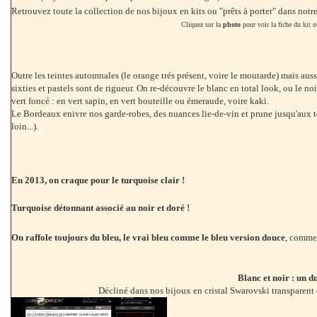
Retrouvez toute la collection de nos bijoux en kits ou "prêts à porter" dans not
Cliquez sur la
photo
pour voir la fiche du kit ou
Outre les teintes automnales (le orange trés présent, voire le moutarde) mais aus
sixties et pastels sont de rigueur. On re-découvre le blanc en total look, ou le noi
vert foncé : en vert sapin, en vert bouteille ou émeraude, voire kaki.
Le Bordeaux enivre nos garde-robes, des nuances lie-de-vin et prune jusqu'aux t
loin...).
En 2013, on craque pour le turquoise clair !
Turquoise détonnant associé au noir et doré !
On raffole toujours du bleu, le vrai bleu comme le bleu version douce
, comme 
Blanc et noir : un d
Décliné dans nos bijoux en cristal Swarovski transparent et 