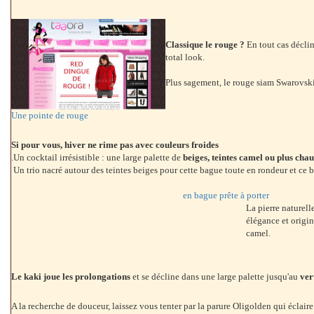
Classique le rouge ?
En tout cas décli
total look.
Plus sagement, le rouge siam Swarovski e
Une pointe de rouge
Si pour vous, hiver ne rime pas avec couleurs froides
.
Un cocktail irrésistible : une large palette de
beiges, teintes camel ou plus cha
Un trio nacré autour des teintes beiges pour cette bague toute en rondeur et ce br
en bague prête à porter
La pierre naturell
élégance et origin
camel.
Le kaki joue les prolongations
et se décline dans une large palette jusqu'au
ver
A la recherche de douceur, laissez vous tenter par la parure Oligolden qui éclaire