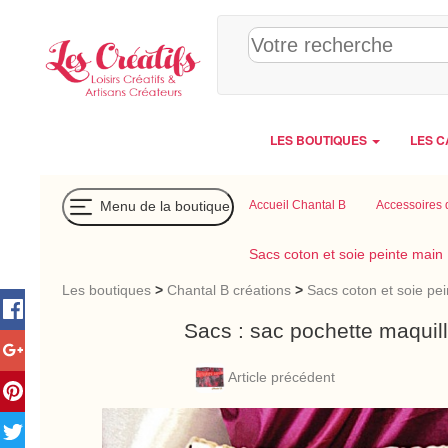
Panneau de gestion des cookies
LES BOUTIQUES
LES C
Menu de la boutique
Accueil Chantal B
Accessoires 
Sacs coton et soie peinte main
Les boutiques
>
Chantal B créations
>
Sacs coton et soie pe
Sacs : sac pochette maquil
Article précédent