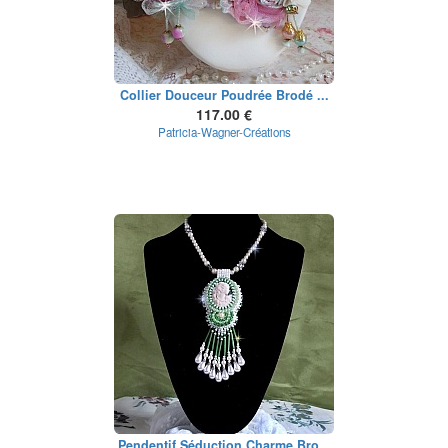
Collier Douceur Poudrée Brodé ...
117.00 €
Patricia-Wagner-Créations
Pendentif Séduction Charme Bro...