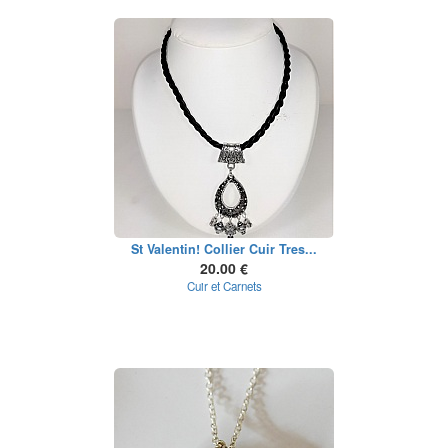
St Valentin! Collier Cuir Tres...
20.00 €
Cuir et Carnets