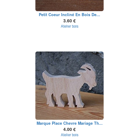
Petit Coeur Incliné En Bois De...
3.60 €
Atelier bois
Marque Place Chevre Mariage Th...
4.00 €
Atelier bois