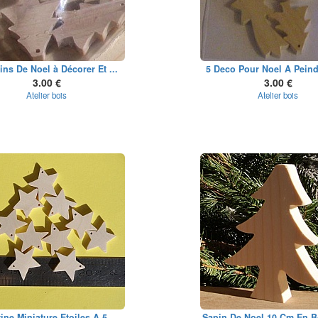
ins De Noel à Décorer Et ...
5 Deco Pour Noel A Peindr
3.00 €
3.00 €
Atelier bois
Atelier bois
ine Miniature Etoiles A 5...
Sapin De Noel 10 Cm En Bo