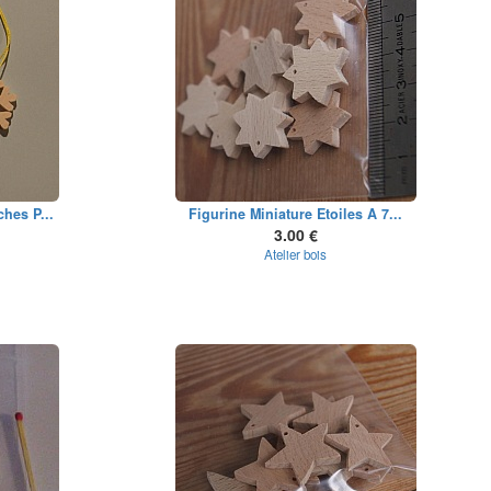
hes P...
Figurine Miniature Etoiles A 7...
3.00 €
Atelier bois