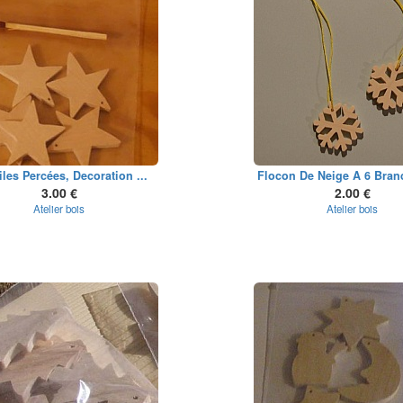
iles Percées, Decoration ...
Flocon De Neige A 6 Branc
3.00 €
2.00 €
Atelier bois
Atelier bois