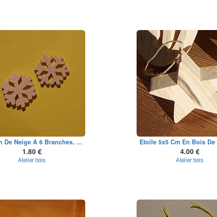
 De Neige A 6 Branches, ...
Etoile 5x5 Cm En Bois De 
1.80 €
4.00 €
Atelier bois
Atelier bois