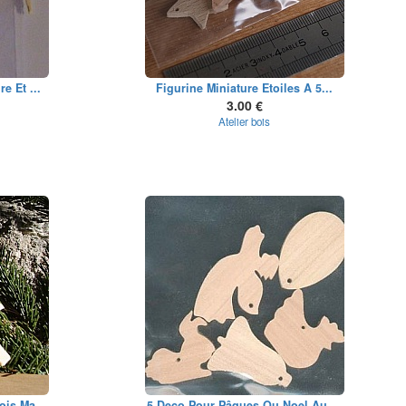
e Et ...
Figurine Miniature Etoiles A 5...
3.00 €
Atelier bois
is Ma...
5 Deco Pour Pâques Ou Noel Au ...