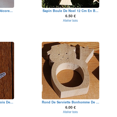
écore...
Sapin Boule De Noel 12 Cm En B...
6.50 €
Atelier bois
is De...
Rond De Serviette Bonhomme De ...
6.00 €
Atelier bois