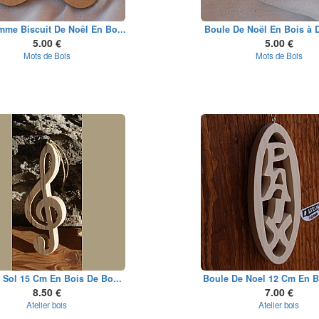
me Biscuit De Noël En Bo...
Boule De Noël En Bois à D
5.00 €
5.00 €
Mots de Bois
Mots de Bois
 Sol 15 Cm En Bois De Bo...
Boule De Noel 12 Cm En Bo
8.50 €
7.00 €
Atelier bois
Atelier bois