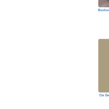
Bonhom
Cle De