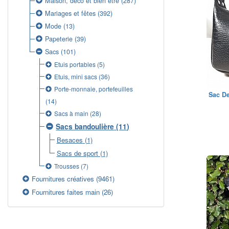
Maison, déco et bien être
(287)
Mariages et fêtes
(392)
Mode
(13)
Papeterie
(39)
Sacs
(101)
Etuis portables
(5)
Etuis, mini sacs
(36)
Porte-monnaie, portefeuilles
Sac De
(14)
Sacs à main
(28)
Sacs bandoulière
(11)
Besaces
(1)
Sacs de sport
(1)
Trousses
(7)
Fournitures créatives
(9461)
Fournitures faites main
(26)