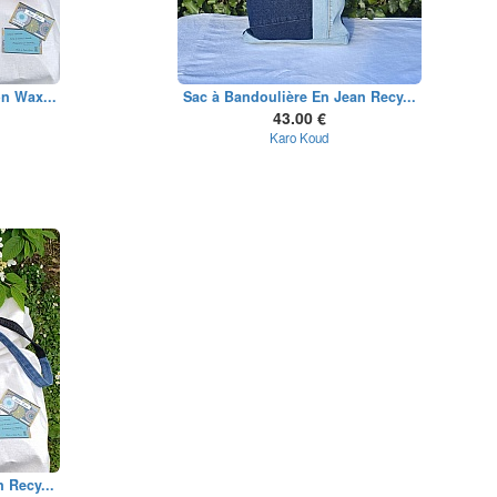
n Wax...
Sac à Bandoulière En Jean Recy...
43.00 €
Karo Koud
 Recy...