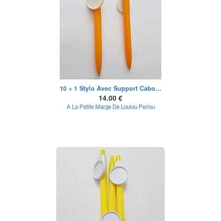
10 + 1 Stylo Avec Support Cabo...
14.00 €
A La Petite Marge De Loulou Perlou