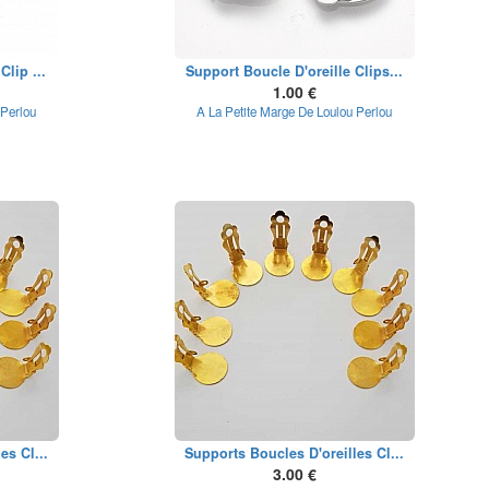
Clip ...
Support Boucle D'oreille Clips...
1.00 €
 Perlou
A La Petite Marge De Loulou Perlou
es Cl...
Supports Boucles D'oreilles Cl...
3.00 €