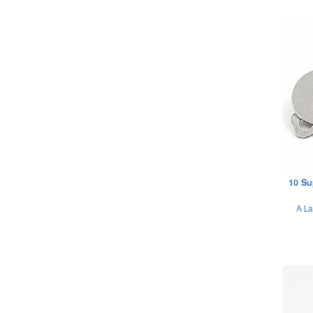
10 Su
A La