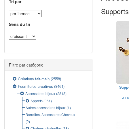
Tri par
Supports 
Sens du tri
Filtre par catégorie
Créations fait-main
(2558)
Fournitures créatives
(9461)
Suppo
Accessoires bijoux
(2818)
A La
Apprêts
(961)
Autres accessoires bijoux
(1)
Barrettes, Accessoires Cheveux
(2)
Chaines, chainettes
(38)