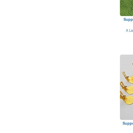
Suppo
A La
Suppo