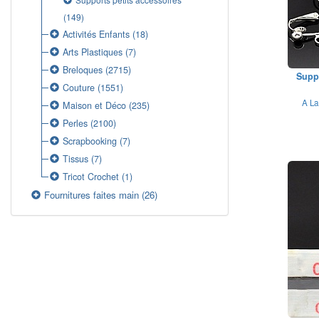
(149)
Activités Enfants
(18)
Arts Plastiques
(7)
Breloques
(2715)
Suppo
Couture
(1551)
A La
Maison et Déco
(235)
Perles
(2100)
Scrapbooking
(7)
Tissus
(7)
Tricot Crochet
(1)
Fournitures faites main
(26)