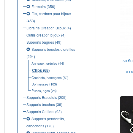
Fermoirs
(356)
Fils, cordons pour bijoux
(453)
Librairie Création Bijoux
(4)
Outils création bijoux
(4)
Supports bagues
(49)
Supports boucles d'oreilles
(294)
50 Su
Anneaux, créoles
(44)
Clips
(68)
A La
Crochets, hameçons
(50)
Dormeuses
(103)
Puces, tiges
(28)
Supports Bracelets
(205)
Supports broches
(39)
Supports Colliers
(93)
Supports pendentifs,
cabochons
(170)
Supports petits accessoires