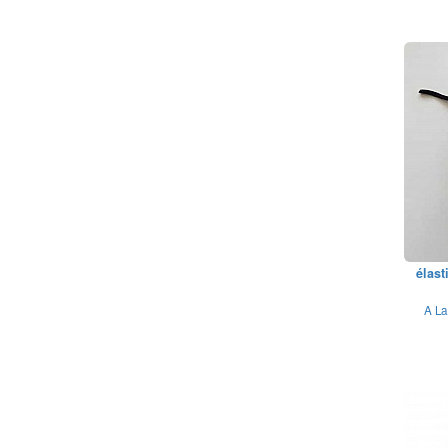
élast
A La