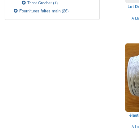
Tricot Crochet
(1)
Lot D
Fournitures faites main
(26)
A La
élast
A La