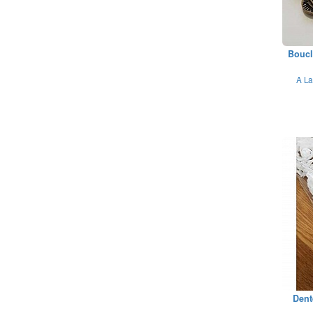
Boucl
A La
Dent