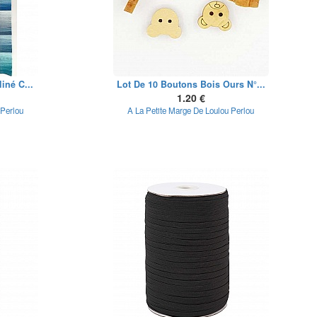
iné C...
Lot De 10 Boutons Bois Ours N°...
1.20 €
 Perlou
A La Petite Marge De Loulou Perlou