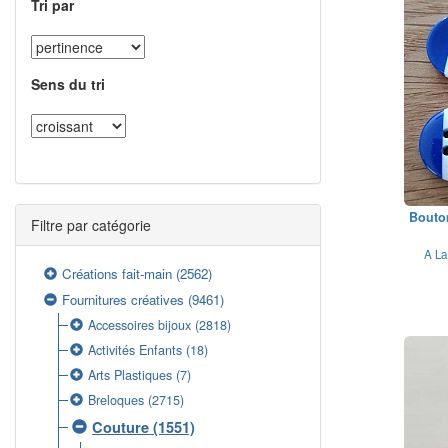
Tri par
Sens du tri
Bouton
Filtre par catégorie
A La
Créations fait-main
(2562)
Fournitures créatives
(9461)
Accessoires bijoux
(2818)
Activités Enfants
(18)
Arts Plastiques
(7)
Breloques
(2715)
Couture
(1551)