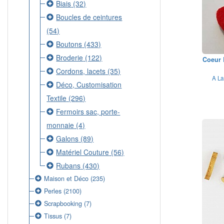
Biais
(32)
Boucles de ceintures
(54)
Boutons
(433)
Broderie
(122)
Coeur 
Cordons, lacets
(35)
A La
Déco, Customisation
Textile
(296)
Fermoirs sac, porte-
monnaie
(4)
Galons
(89)
Matériel Couture
(56)
Rubans
(430)
Maison et Déco
(235)
Perles
(2100)
Scrapbooking
(7)
Tissus
(7)