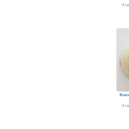
A La
Brace
A La