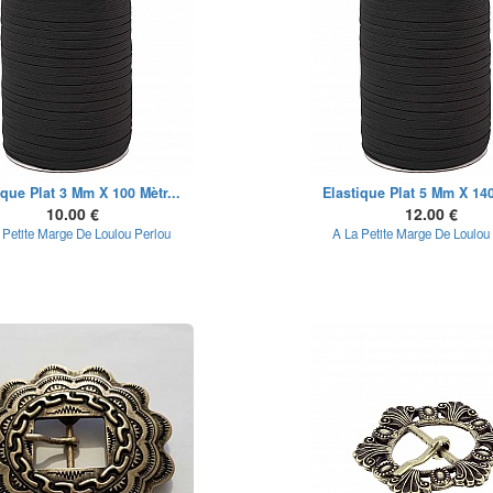
ique Plat 3 Mm X 100 Mètr...
Elastique Plat 5 Mm X 140
10.00 €
12.00 €
 Petite Marge De Loulou Perlou
A La Petite Marge De Loulou