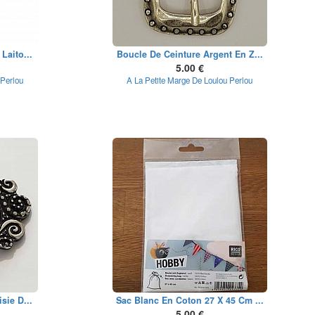
Laito...
Boucle De Ceinture Argent En Z...
5.00 €
 Perlou
A La Petite Marge De Loulou Perlou
sie D...
Sac Blanc En Coton 27 X 45 Cm ...
5.00 €