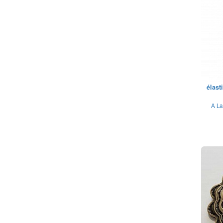
élast
A La