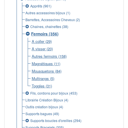
Apprêts
(961)
Autres accessoires bijoux
(1)
Barrettes, Accessoires Cheveux
(2)
Chaines, chainettes
(38)
Fermoirs
(356)
A coller
(29)
A visser
(20)
Autres fermoirs
(158)
Magnétiques
(11)
Mousquetons
(84)
Multirangs
(5)
Toggles
(31)
Fils, cordons pour bijoux
(453)
Librairie Création Bijoux
(4)
Outils création bijoux
(4)
Supports bagues
(49)
Supports boucles d'oreilles
(294)
Supports Bracelets
(205)