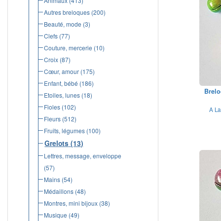
Animaux
(413)
Autres breloques
(200)
Beauté, mode
(3)
Clefs
(77)
Couture, mercerie
(10)
Croix
(87)
Cœur, amour
(175)
Enfant, bébé
(186)
Brelo
Etoiles, lunes
(18)
Fioles
(102)
A La
Fleurs
(512)
Fruits, légumes
(100)
Grelots
(13)
Lettres, message, enveloppe
(57)
Mains
(54)
Médaillons
(48)
Montres, mini bijoux
(38)
Musique
(49)