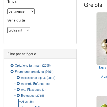
Tri par
Grelots
Sens du tri
Filtre par catégorie
Créations fait-main
(2558)
Brelo
Fournitures créatives
(9461)
A La
Accessoires bijoux
(2818)
Activités Enfants
(18)
Arts Plastiques
(7)
Breloques
(2715)
Ailes
(86)