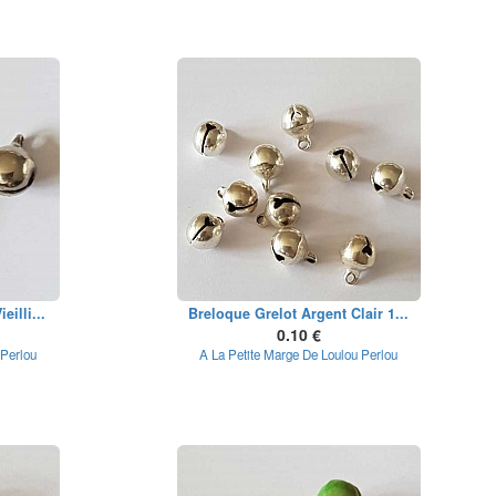
illi...
Breloque Grelot Argent Clair 1...
0.10 €
 Perlou
A La Petite Marge De Loulou Perlou