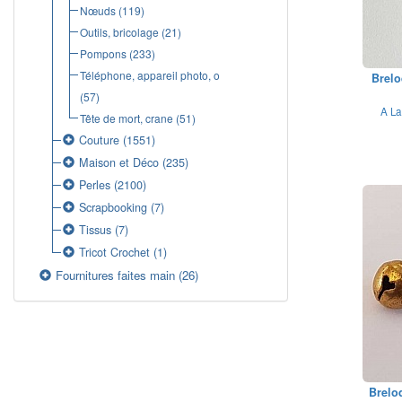
Nœuds
(119)
Outils, bricolage
(21)
Pompons
(233)
Téléphone, appareil photo, o
Brelo
(57)
A La
Tête de mort, crane
(51)
Couture
(1551)
Maison et Déco
(235)
Perles
(2100)
Scrapbooking
(7)
Tissus
(7)
Tricot Crochet
(1)
Fournitures faites main
(26)
Brelo