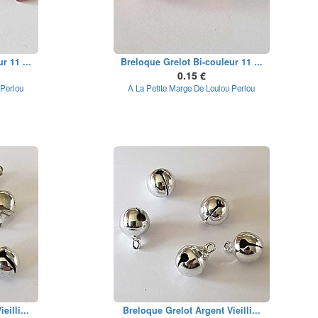
r 11 ...
Breloque Grelot Bi-couleur 11 ...
0.15 €
 Perlou
A La Petite Marge De Loulou Perlou
illi...
Breloque Grelot Argent Vieilli...