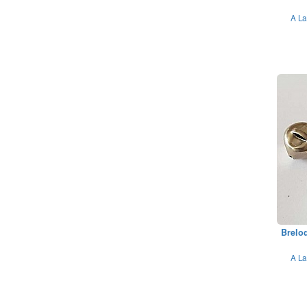
A La
Breloq
A La