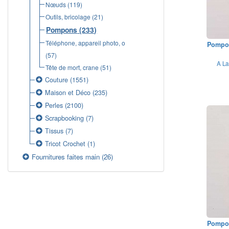
Nœuds
(119)
Outils, bricolage
(21)
Pompons
(233)
Téléphone, appareil photo, o
Pompon
(57)
A La
Tête de mort, crane
(51)
Couture
(1551)
Maison et Déco
(235)
Perles
(2100)
Scrapbooking
(7)
Tissus
(7)
Tricot Crochet
(1)
Fournitures faites main
(26)
Pompon