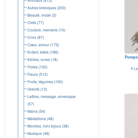
Animaux
(413)
Autres breloques
(200)
Beauté, mode
(3)
Clefs
(77)
Couture, mercerie
(10)
Croix
(87)
Cœur, amour
(175)
Enfant, bébé
(186)
Pompon
Etoiles, lunes
(18)
Fioles
(102)
A La
Fleurs
(512)
Fruits, légumes
(100)
Grelots
(13)
Lettres, message, enveloppe
(57)
Mains
(54)
Médaillons
(48)
Montres, mini bijoux
(38)
Musique
(49)