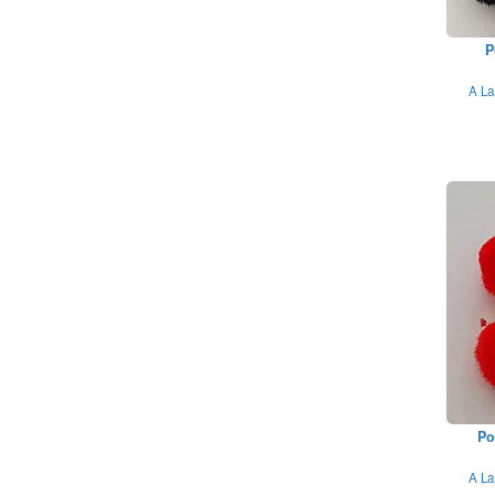
P
A La
Po
A La