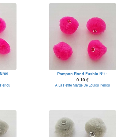
N°09
Pompon Rond Fushia N°11
0.10 €
 Perlou
A La Petite Marge De Loulou Perlou