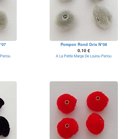
°07
Pompon Rond Gris N°08
0.10 €
 Perlou
A La Petite Marge De Loulou Perlou