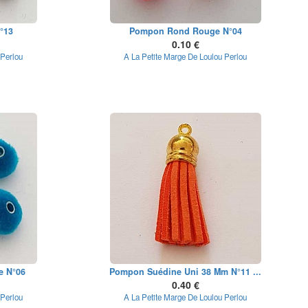
°13
Pompon Rond Rouge N°04
0.10 €
 Perlou
A La Petite Marge De Loulou Perlou
e N°06
Pompon Suédine Uni 38 Mm N°11 ...
0.40 €
 Perlou
A La Petite Marge De Loulou Perlou