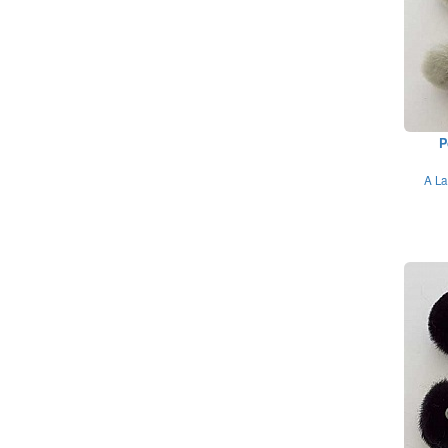
P
A La