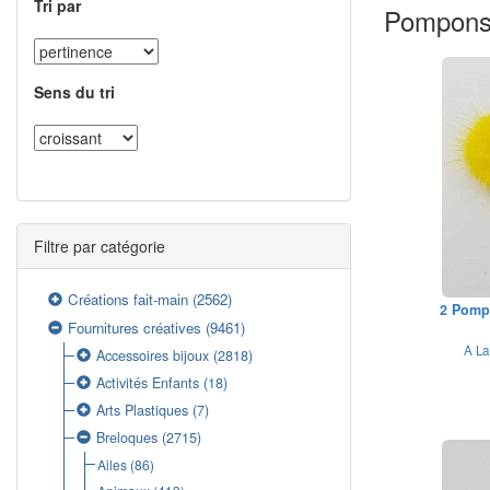
Tri par
Pompon
Sens du tri
Filtre par catégorie
Créations fait-main
(2562)
2 Pomp
Fournitures créatives
(9461)
A La
Accessoires bijoux
(2818)
Activités Enfants
(18)
Arts Plastiques
(7)
Breloques
(2715)
Ailes
(86)