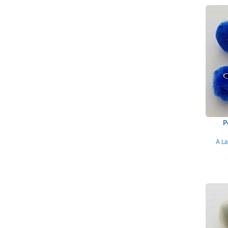
P
A La