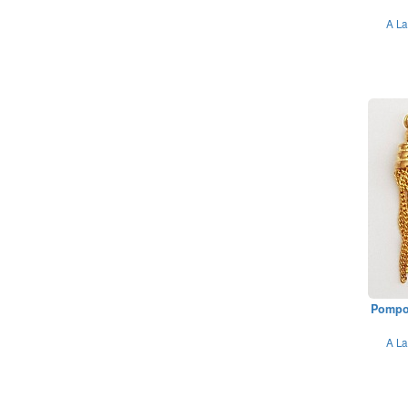
A La
Pompon
A La