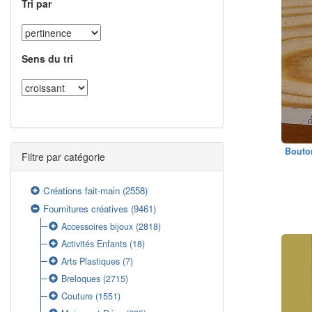
Tri par
Sens du tri
Bouton
Filtre par catégorie
Créations fait-main
(2558)
Fournitures créatives
(9461)
Accessoires bijoux
(2818)
Activités Enfants
(18)
Arts Plastiques
(7)
Breloques
(2715)
Couture
(1551)