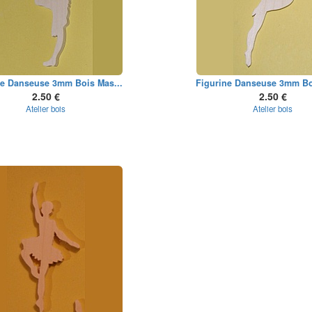
ne Danseuse 3mm Bois Mas...
Figurine Danseuse 3mm Bo
2.50 €
2.50 €
Atelier bois
Atelier bois