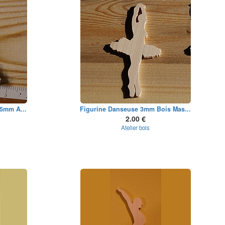
35mm A...
Figurine Danseuse 3mm Bois Mas...
2.00 €
Atelier bois