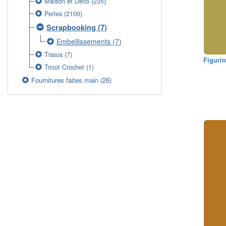
Maison et Déco
(235)
Perles
(2100)
Scrapbooking
(7)
Embellissements
(7)
Tissus
(7)
Figuri
Tricot Crochet
(1)
Fournitures faites main
(26)