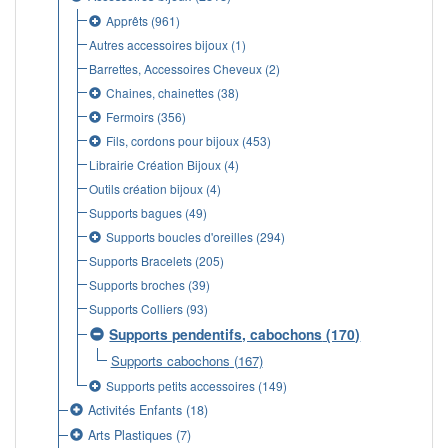
Apprêts
(961)
Autres accessoires bijoux
(1)
Barrettes, Accessoires Cheveux
(2)
Chaines, chainettes
(38)
Fermoirs
(356)
Fils, cordons pour bijoux
(453)
Librairie Création Bijoux
(4)
Outils création bijoux
(4)
Supports bagues
(49)
Supports boucles d'oreilles
(294)
Supports Bracelets
(205)
Supports broches
(39)
Supports Colliers
(93)
Supports pendentifs, cabochons
(170)
Supports cabochons
(167)
Supports petits accessoires
(149)
Activités Enfants
(18)
Arts Plastiques
(7)