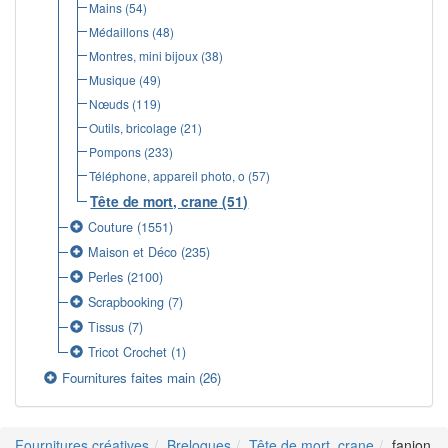
Mains
(54)
Médaillons
(48)
Montres, mini bijoux
(38)
Musique
(49)
Nœuds
(119)
Outils, bricolage
(21)
Pompons
(233)
Téléphone, appareil photo, o
(57)
Tête de mort, crane
(51)
Couture
(1551)
Maison et Déco
(235)
Perles
(2100)
Scrapbooking
(7)
Tissus
(7)
Tricot Crochet
(1)
Fournitures faites main
(26)
Fournitures créatives
Breloques
Tête de mort, crane
fanion