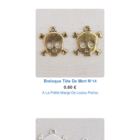
Breloque Tête De Mort N°14
0.60 €
A La Petite Marge De Loulou Perlou