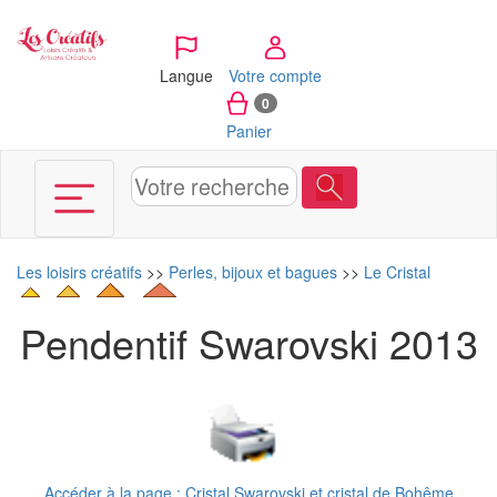
Panneau de gestion des cookies
Langue
Votre compte
0
Panier
Les loisirs créatifs
>>
Perles, bijoux et bagues
>>
Le Cristal
Pendentif Swarovski 2013
Accéder à la page : Cristal Swarovski et cristal de Bohême