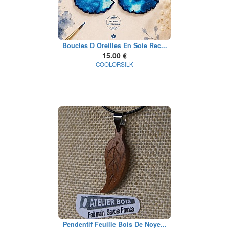
Boucles D Oreilles En Soie Rec...
15.00 €
COOLORSILK
Pendentif Feuille Bois De Noye...