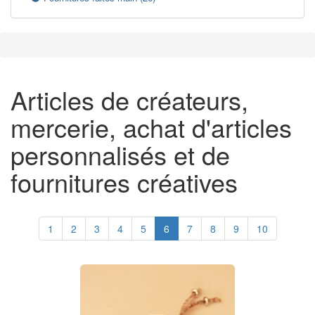
Articles de créateurs,
mercerie, achat d'articles
personnalisés et de
fournitures créatives
1
2
3
4
5
6
7
8
9
10