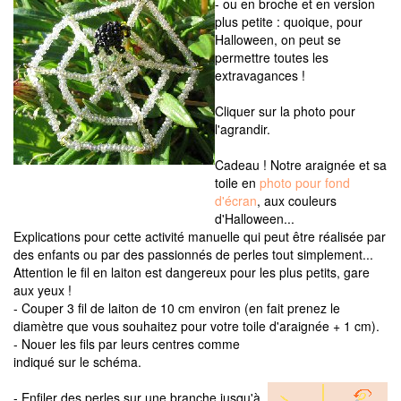
- ou en broche et en version
plus petite : quoique, pour
Halloween, on peut se
permettre toutes les
extravagances !
Cliquer sur la photo pour
l'agrandir.
Cadeau ! Notre araignée et sa
toile en
photo pour fond
d'écran
, aux couleurs
d'Halloween...
Explications pour cette activité manuelle qui peut être réalisée par
des enfants ou par des passionnés de perles tout simplement...
Attention le fil en laiton est dangereux pour les plus petits, gare
aux yeux !
- Couper 3 fil de laiton de 10 cm environ (en fait prenez le
diamètre que vous souhaitez pour votre toile d'araignée + 1 cm).
- Nouer les fils par leurs centres comme
indiqué sur le schéma.
- Enfiler des perles sur une branche jusqu'à