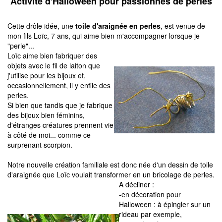
Activité d'Halloween pour passionnés de perles
Cette drôle idée, une
toile d'araignée en perles
, est venue de
mon fils Loïc, 7 ans, qui aime bien m'accompagner lorsque je
"perle"...
Loïc aime bien fabriquer des
objets avec le fil de laiton que
j'utilise pour les bijoux et,
occasionnellement, il y enfile des
perles.
Si bien que tandis que je fabrique
des bijoux bien féminins,
d'étranges créatures prennent vie
à côté de moi... comme ce
surprenant scorpion.
Notre nouvelle création familiale est donc née d'un dessin de toile
d'araignée que Loïc voulait transformer en un bricolage de perles.
A décliner :
-en décoration pour
Halloween : à épingler sur un
rideau par exemple,