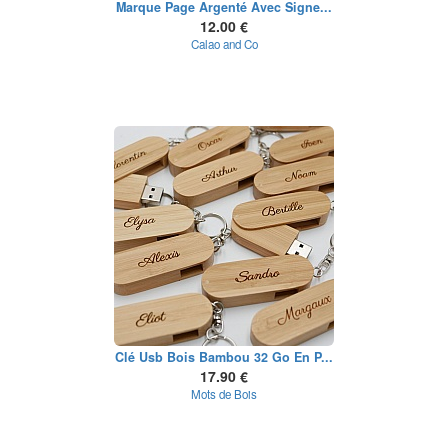
Marque Page Argenté Avec Signe...
12.00 €
Calao and Co
Clé Usb Bois Bambou 32 Go En P...
17.90 €
Mots de Bois