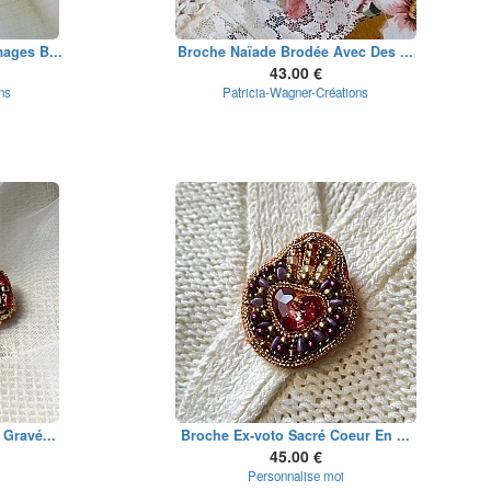
ages B...
Broche Naïade Brodée Avec Des ...
43.00 €
ns
Patricia-Wagner-Créations
Gravé...
Broche Ex-voto Sacré Coeur En ...
45.00 €
Personnalise moi