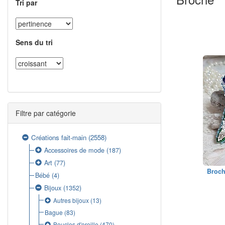
Tri par
Sens du tri
Filtre par catégorie
Créations fait-main
(2558)
Accessoires de mode
(187)
Art
(77)
Broch
Bébé
(4)
Bijoux
(1352)
Autres bijoux
(13)
Bague
(83)
Boucles d'oreille
(470)