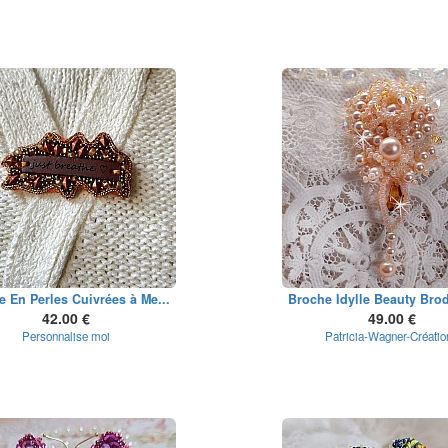
 En Perles Cuivrées à Me...
Broche Idylle Beauty Brod
42.00 €
49.00 €
Personnalise moi
Patricia-Wagner-Créatio