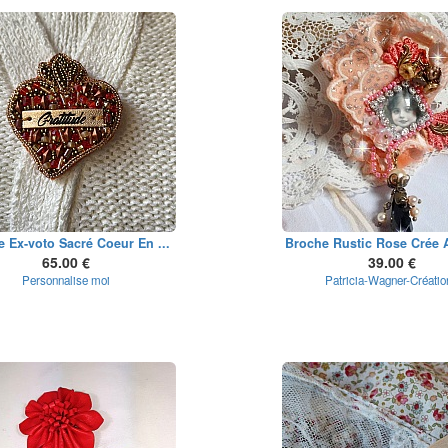
 Ex-voto Sacré Coeur En ...
Broche Rustic Rose Crée A
65.00 €
39.00 €
Personnalise moi
Patricia-Wagner-Créatio