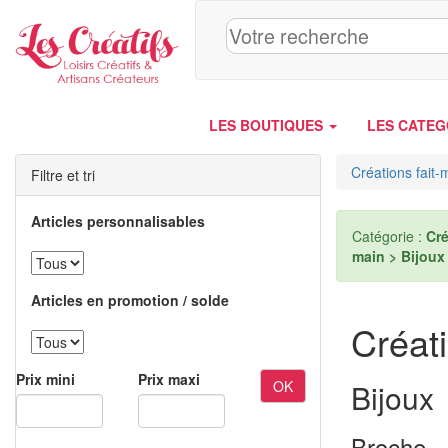
Panneau de gestion des cookies
LES BOUTIQUES
LES CATEG
Créations fait-
Filtre et tri
Articles personnalisables
Catégorie :
Cré
main > Bijoux
Articles en promotion / solde
Créati
Prix mini
Prix maxi
OK
Bijoux
Broche