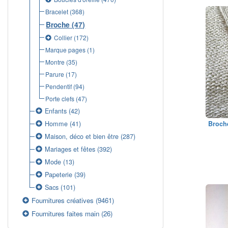
Bracelet
(368)
Broche
(47)
Collier
(172)
Marque pages
(1)
Montre
(35)
Parure
(17)
Pendentif
(94)
Porte clefs
(47)
Enfants
(42)
Homme
(41)
Broche
Maison, déco et bien être
(287)
Mariages et fêtes
(392)
Mode
(13)
Papeterie
(39)
Sacs
(101)
Fournitures créatives
(9461)
Fournitures faites main
(26)