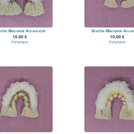
che Macramé Arc-en-ciel
Broche Macramé Arc-en
10.00 €
10.00 €
Pol'iphaine
Pol'iphaine