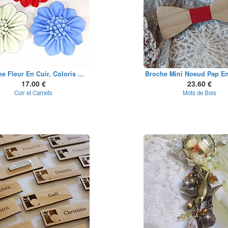
e Fleur En Cuir, Coloris ...
Broche Mini Noeud Pap En 
17.00 €
23.60 €
Cuir et Carnets
Mots de Bois