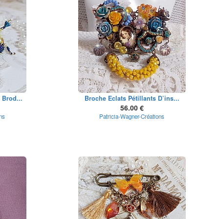
 Brod...
Broche Eclats Pétillants D’ins...
56.00 €
ns
Patricia-Wagner-Créations