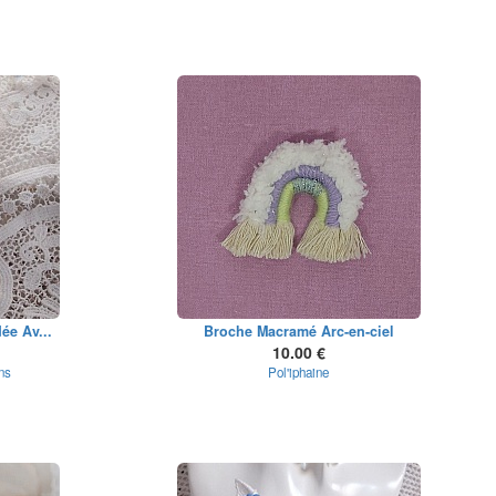
ée Av...
Broche Macramé Arc-en-ciel
10.00 €
ns
Pol'iphaine