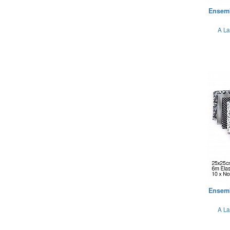
Ensemb
A La
Ensemb
A La