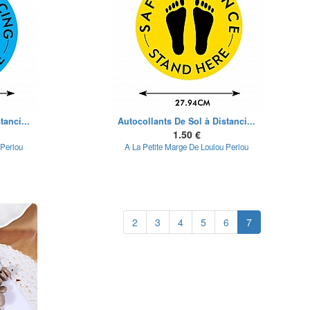
tanci...
Autocollants De Sol à Distanci...
1.50 €
 Perlou
A La Petite Marge De Loulou Perlou
2
3
4
5
6
7