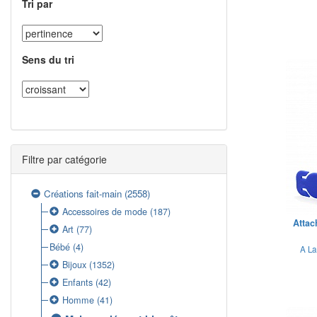
Tri par
Sens du tri
Filtre par catégorie
Créations fait-main
(2558)
Accessoires de mode
(187)
Attac
Art
(77)
Bébé
(4)
A La
Bijoux
(1352)
Enfants
(42)
Homme
(41)