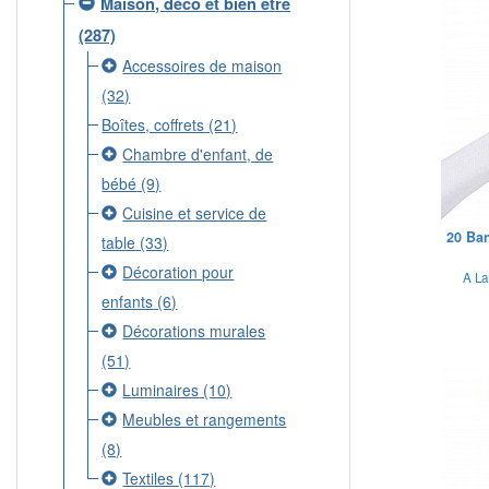
Maison, déco et bien être
(287)
Accessoires de maison
(32)
Boîtes, coffrets
(21)
Chambre d'enfant, de
bébé
(9)
Cuisine et service de
20 Ban
table
(33)
Décoration pour
A La
enfants
(6)
Décorations murales
(51)
Luminaires
(10)
Meubles et rangements
(8)
Textiles
(117)