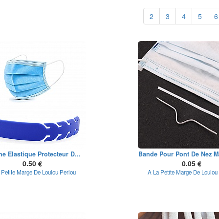
2
3
4
5
6
he Elastique Protecteur D...
Bande Pour Pont De Nez Ma
0.50 €
0.05 €
 Petite Marge De Loulou Perlou
A La Petite Marge De Loulou