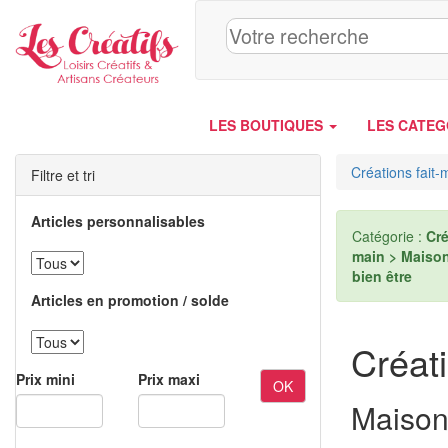
Panneau de gestion des cookies
LES BOUTIQUES
LES CATEG
Créations fait-
Filtre et tri
Articles personnalisables
Catégorie :
Cré
main > Maison
bien être
Articles en promotion / solde
Créati
Prix mini
Prix maxi
OK
Maison,