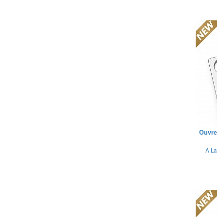
Ouvre
A La