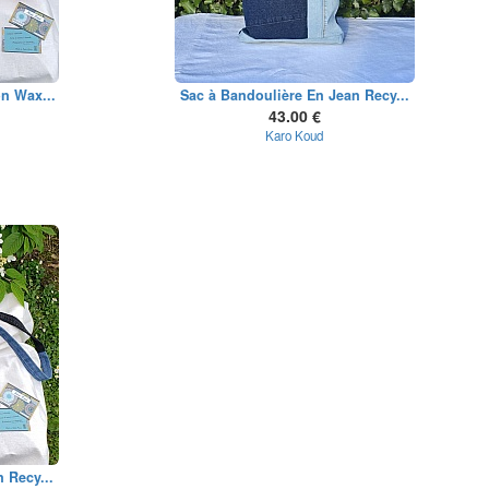
n Wax...
Sac à Bandoulière En Jean Recy...
43.00 €
Karo Koud
 Recy...