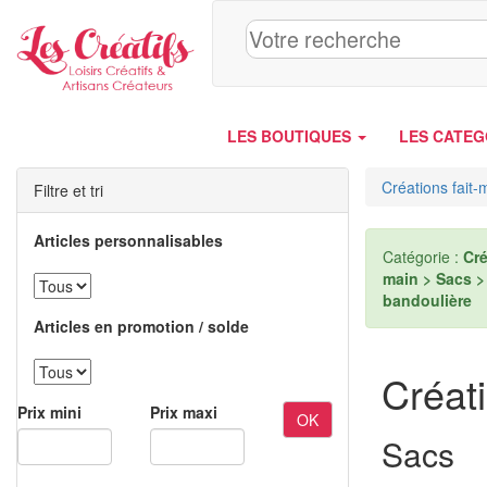
Panneau de gestion des cookies
LES BOUTIQUES
LES CATEG
Créations fait-
Filtre et tri
Articles personnalisables
Catégorie :
Cré
main > Sacs >
bandoulière
Articles en promotion / solde
Créati
Prix mini
Prix maxi
OK
Sacs