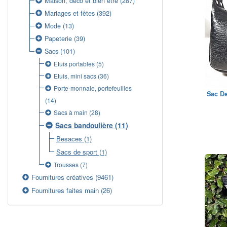
Maison, déco et bien être
(287)
Mariages et fêtes
(392)
Mode
(13)
Papeterie
(39)
Sacs
(101)
Etuis portables
(5)
Etuis, mini sacs
(36)
Porte-monnaie, portefeuilles
Sac De
(14)
Sacs à main
(28)
Sacs bandoulière
(11)
Besaces
(1)
Sacs de sport
(1)
Trousses
(7)
Fournitures créatives
(9461)
Fournitures faites main
(26)