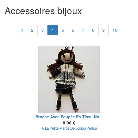
Accessoires bijoux
1
2
3
4
5
6
7
8
9
10
Broche Avec Poupée En Tissu No...
8.00 €
A La Petite Marge De Loulou Perlou