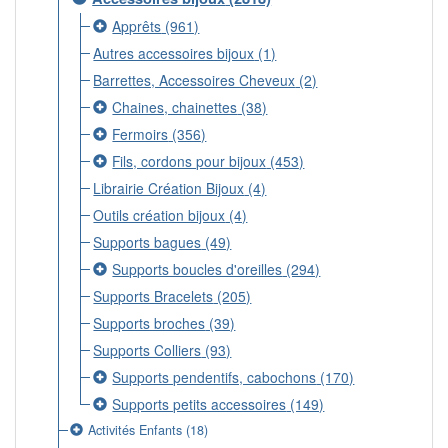
Apprêts
(961)
Autres accessoires bijoux
(1)
Barrettes, Accessoires Cheveux
(2)
Chaines, chainettes
(38)
Fermoirs
(356)
Fils, cordons pour bijoux
(453)
Librairie Création Bijoux
(4)
Outils création bijoux
(4)
Supports bagues
(49)
Supports boucles d'oreilles
(294)
Supports Bracelets
(205)
Supports broches
(39)
Supports Colliers
(93)
Supports pendentifs, cabochons
(170)
Supports petits accessoires
(149)
Activités Enfants
(18)