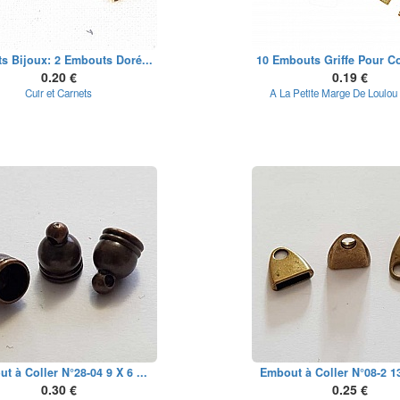
s Bijoux: 2 Embouts Doré...
10 Embouts Griffe Pour Co
0.20 €
0.19 €
Cuir et Carnets
A La Petite Marge De Loulou
t à Coller N°28-04 9 X 6 ...
Embout à Coller N°08-2 13
0.30 €
0.25 €