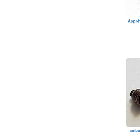
Apprêt
Embou