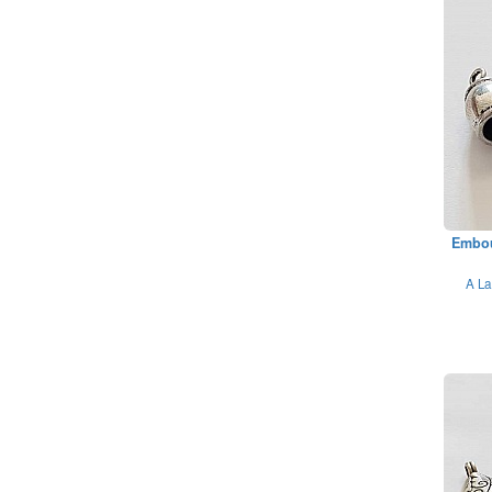
Embou
A La