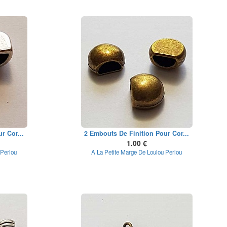
r Cor...
2 Embouts De Finition Pour Cor...
1.00 €
 Perlou
A La Petite Marge De Loulou Perlou