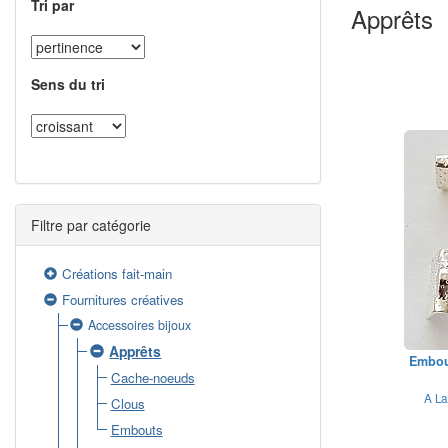
Tri par
Apprêts
Sens du tri
Filtre par catégorie
Créations fait-main
Fournitures créatives
Accessoires bijoux
Apprêts
Embout
Cache-noeuds
A La
Clous
Embouts