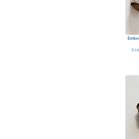
Embou
A La