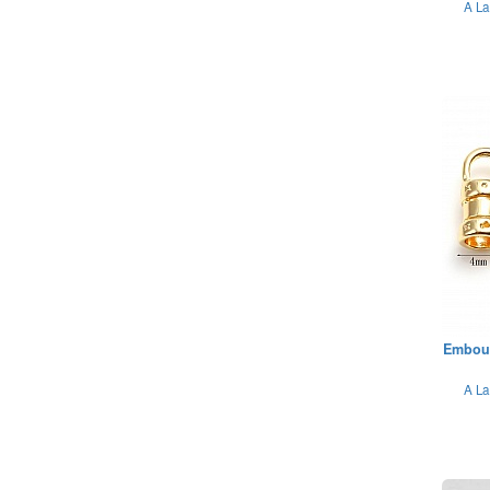
A La
Embout
A La