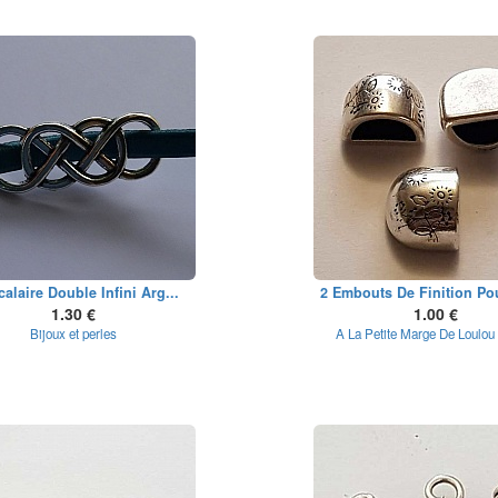
calaire Double Infini Arg...
2 Embouts De Finition Pou
1.30 €
1.00 €
Bijoux et perles
A La Petite Marge De Loulou