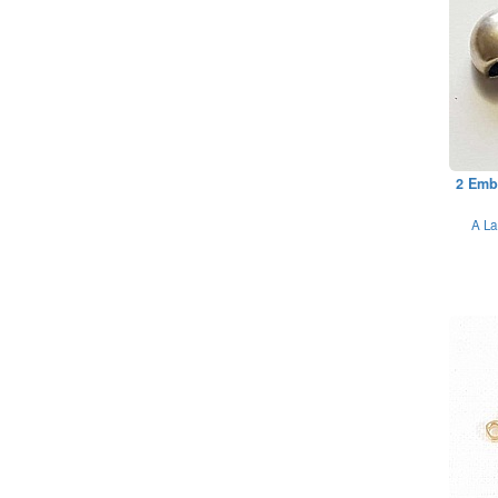
2 Emb
A La