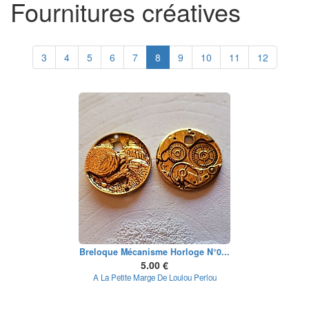
Fournitures créatives
3
4
5
6
7
8
9
10
11
12
Breloque Mécanisme Horloge N°0...
5.00 €
A La Petite Marge De Loulou Perlou