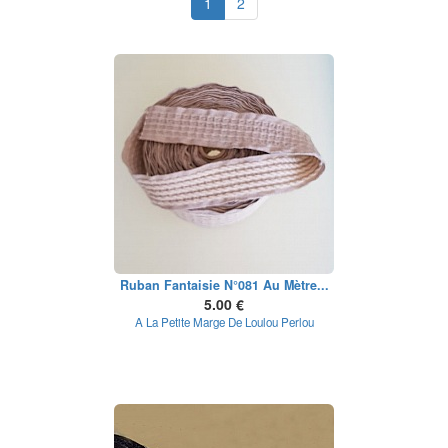
1
2
Ruban Fantaisie N°081 Au Mètre...
5.00 €
A La Petite Marge De Loulou Perlou