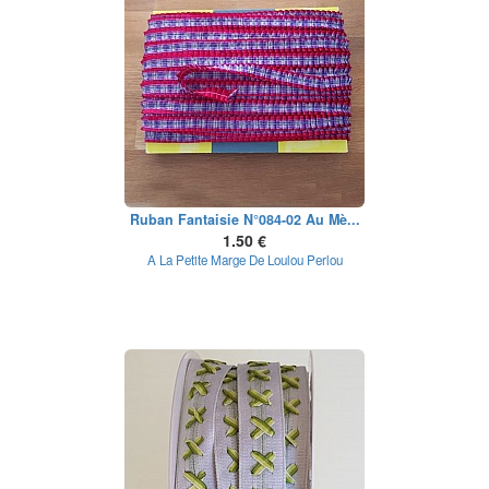
Ruban Fantaisie N°084-02 Au Mè...
1.50 €
A La Petite Marge De Loulou Perlou