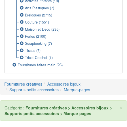
Activités Enfants
(18)
Arts Plastiques
(7)
Breloques
(2715)
Couture
(1551)
Maison et Déco
(235)
Perles
(2100)
Scrapbooking
(7)
Tissus
(7)
Tricot Crochet
(1)
Fournitures faites main
(26)
Fournitures créatives
Accessoires bijoux
Supports petits accessoires
Marque-pages
×
Catégorie :
Fournitures créatives > Accessoires bijoux >
Supports petits accessoires > Marque-pages