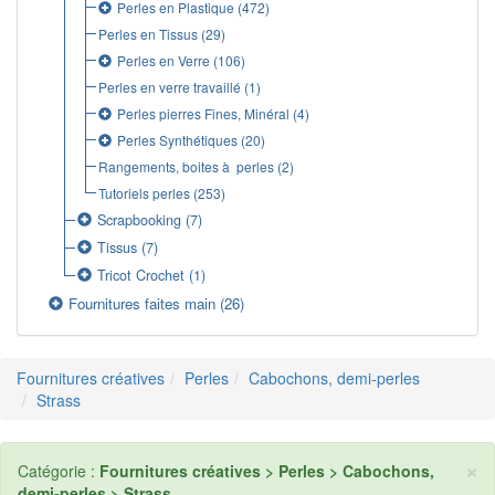
Perles en Plastique
(472)
Perles en Tissus
(29)
Perles en Verre
(106)
Perles en verre travaillé
(1)
Perles pierres Fines, Minéral
(4)
Perles Synthétiques
(20)
Rangements, boites à perles
(2)
Tutoriels perles
(253)
Scrapbooking
(7)
Tissus
(7)
Tricot Crochet
(1)
Fournitures faites main
(26)
Fournitures créatives
Perles
Cabochons, demi-perles
Strass
×
Catégorie :
Fournitures créatives > Perles > Cabochons,
demi-perles > Strass