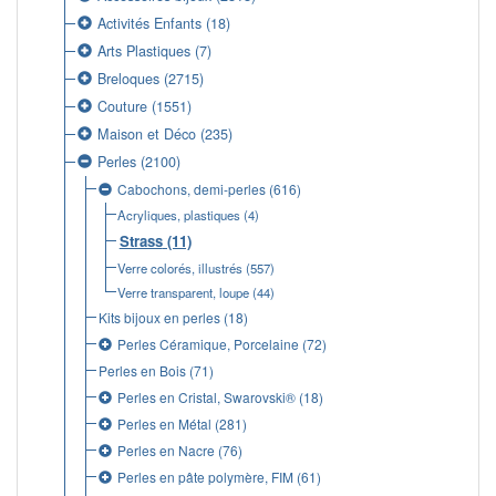
Activités Enfants
(18)
Arts Plastiques
(7)
Breloques
(2715)
Couture
(1551)
Maison et Déco
(235)
Perles
(2100)
Cabochons, demi-perles
(616)
Acryliques, plastiques
(4)
Strass
(11)
Verre colorés, illustrés
(557)
Verre transparent, loupe
(44)
Kits bijoux en perles
(18)
Perles Céramique, Porcelaine
(72)
Perles en Bois
(71)
Perles en Cristal, Swarovski®
(18)
Perles en Métal
(281)
Perles en Nacre
(76)
Perles en pâte polymère, FIM
(61)