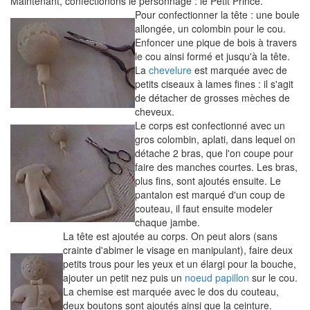
Maintenant, confectionons le personnage : le Petit Prince.
Pour confectionner la tête : une boule
allongée, un colombin pour le cou.
Enfoncer une pique de bois à travers
le cou ainsi formé et jusqu'à la tête.
La
chevelure
est marquée avec de
petits ciseaux à lames fines : il s'agit
de détacher de grosses mèches de
cheveux.
Le corps est confectionné avec un
gros colombin, aplati, dans lequel on
détache 2 bras, que l'on coupe pour
faire des manches courtes. Les bras,
plus fins, sont ajoutés ensuite. Le
pantalon est marqué d'un coup de
couteau, il faut ensuite modeler
chaque jambe.
La tête est ajoutée au corps. On peut alors (sans
crainte d'abimer le visage en manipulant), faire deux
petits trous pour les yeux et un élargi pour la bouche,
ajouter un petit nez puis un
noeud papillon
sur le cou.
La chemise est marquée avec le dos du couteau,
deux boutons sont ajoutés ainsi que la ceinture.