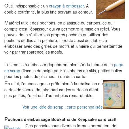
O
util indispensable : un
crayon à embosser
. A
double extrémité, la plus fine servant au contour.
M
atériel utile : des pochoirs, en plastique ou cartons, ce qui
compte c'est l'épaisseur qui va permettre la mise en relief. Vous
pouvez donc réaliser vos propres pochoirs ou utiliser des
pochoirs dédiés à la peinture. Il existe aussi des tables à
embosser avec des grilles de motifs et lumière qui permettent de
voir par transparence les motifs.
L
es motifs à embosser dépendront bien sûr du thème de la
page
de scrap
(flocons de neige pour les photos de skis, petites bulles
pour les photos de piscines...) ou de la carte.
E
n effet, l'embossage se prête bien à la réalisation de
cartes de voeux, de faire part car les surfaces étant
plus petites, l'effet est d'autant plus remarquable.
Voir une idée de scrap : carte personnalisée
P
ochoirs d'embossage Bookatrix de Keepsake card craft
Ces pochoirs sous diverses formes permettent de