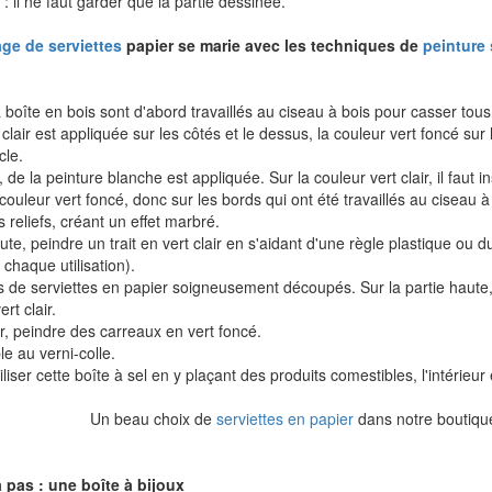
 : il ne faut garder que la partie dessinée.
age de serviettes
papier se marie avec les techniques de
peinture 
 boîte en bois sont d'abord travaillés au ciseau à bois pour casser tous
clair est appliquée sur les côtés et le dessus, la couleur vert foncé sur l
cle.
 de la peinture blanche est appliquée. Sur la couleur vert clair, il faut i
 couleur vert foncé, donc sur les bords qui ont été travaillés au ciseau à
 reliefs, créant un effet marbré.
ute, peindre un trait en vert clair en s'aidant d'une règle plastique ou d
 chaque utilisation).
fs de serviettes en papier soigneusement découpés. Sur la partie haute,
ert clair.
, peindre des carreaux en vert foncé.
le au verni-colle.
liser cette boîte à sel en y plaçant des produits comestibles, l'intérieur 
Un beau choix de
serviettes en papier
dans notre boutiq
 pas : une boîte à bijoux