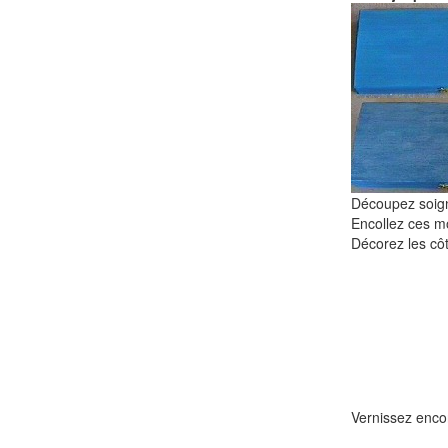
Découpez soign
Encollez ces mo
Décorez les côt
Vernissez encor