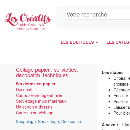
Panneau de gestion des cookies
LES BOUTIQUES
LES CATEG
Collage papier : serviettes,
Les étapes
decopatch, techniques
Choisir l
Serviettes en papier
choisies 
Decopatch
Découper
Cadre serviettage et relief
Encoller 
Serviettage multi-matériaux
Poser le 
Un carton à dessins
Laisser 
Carte en serviettage
Pour bien
Shopping > Serviettage, Décopatch
A savoir
: Il f