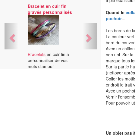
triple épaisseur
Bracelet en cuir fin
gravés personnalisés
Quand le
coll
pochoir
...
Previous
Next
Les bords de la
La couleur vert 
bord du couver
Avec un chiffon,
Bracelets
en cuir fin à
non uni. Sur la
personnaliser de vos
marque tous les
mots d'amour
Sur la partie ha
(nettoyer après
Coller les moti
endroit le trait v
Avec un pochoir
Vernir l'ensemb
Pour pouvoir uti
Un objet pas à