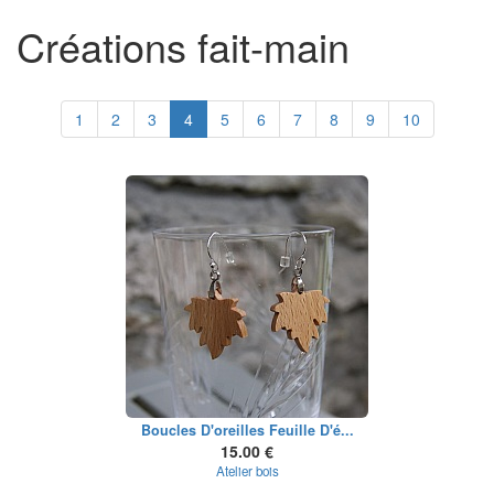
Créations fait-main
1
2
3
4
5
6
7
8
9
10
Boucles D'oreilles Feuille D'é...
15.00 €
Atelier bois