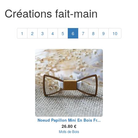
Créations fait-main
1
2
3
4
5
6
7
8
9
10
Noeud Papillon Mini En Bois Fr...
26.80 €
Mots de Bois