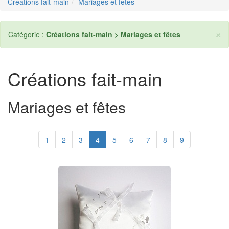
Créations fait-main
Mariages et fêtes
×
Catégorie :
Créations fait-main > Mariages et fêtes
Créations fait-main
Mariages et fêtes
1
2
3
4
5
6
7
8
9