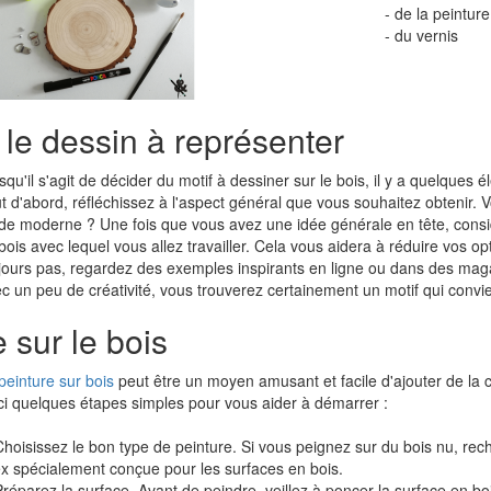
- de la peintur
- du vernis
 le dessin à représenter
squ'il s'agit de décider du motif à dessiner sur le bois, il y a quelque
t d'abord, réfléchissez à l'aspect général que vous souhaitez obtenir.
de moderne ? Une fois que vous avez une idée générale en tête, consid
bois avec lequel vous allez travailler. Cela vous aidera à réduire vos op
jours pas, regardez des exemples inspirants en ligne ou dans des mag
c un peu de créativité, vous trouverez certainement un motif qui convie
 sur le bois
peinture sur bois
peut être un moyen amusant et facile d'ajouter de la 
ci quelques étapes simples pour vous aider à démarrer :
Choisissez le bon type de peinture. Si vous peignez sur du bois nu, re
ex spécialement conçue pour les surfaces en bois.
Préparez la surface. Avant de peindre, veillez à poncer la surface en bo