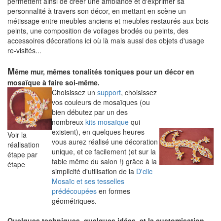
permettent ainsi de créer une ambiance et d'exprimer sa
personnalité à travers son décor, en mettant en scène un
métissage entre meubles anciens et meubles restaurés aux bois
peints, une composition de voilages brodés ou peints, des
accessoires décorations ici où là mais aussi des objets d'usage
re-visités...
M
ême mur, mêmes tonalités toniques pour un décor en
mosaïque à faire soi-même.
Choisissez un
support
, choisissez
vos couleurs de mosaïques (ou
bien débutez par un des
nombreux
kits mosaïque
qui
existent), en quelques heures
Voir la
vous aurez réalisé une décoration
réalisation
unique, et ce facilement (et sur la
étape par
table même du salon !) grâce à la
étape
simplicité d'utilisation de la
D'clic
Mosaïc et ses tesselles
prédécoupées
en formes
géométriques.
Quelques techniques, quelques idées, et la customisation