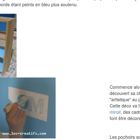
bords étant peints en bleu plus soutenu.
Commence alors
découvert sa ch
"artistique" au 
Cette déco va t
miroir
, des cad
font être décor
Les pochoirs s