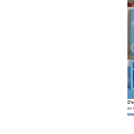
D'a
en 
tro