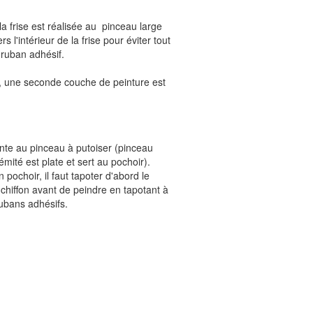
la frise est réalisée au pinceau large
rs l'intérieur de la frise pour éviter tout
 ruban adhésif.
 une seconde couche de peinture est
inte au pinceau à putoiser (pinceau
émité est plate et sert au pochoir).
ochoir, il faut tapoter d'abord le
chiffon avant de peindre en tapotant à
rubans adhésifs.