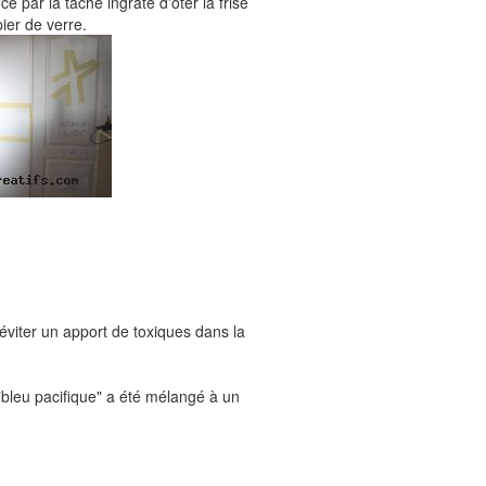
 par la tâche ingrate d'ôter la frise
ier de verre.
r éviter un apport de toxiques dans la
"bleu pacifique" a été mélangé à un