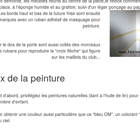
lit démonté, les meubles réunis au centre de la pièce,le relook commence
place, à l'éponge humide et au grattoir, suivi d'un léger ponçage au pap
Les bords haut et bas de la future frise sont ensuite
marqués avec un ruban adhésif de masquage pour
peinture.
r le dos de la porte sont aussi collés des morceaux
e rubans pour reproduire la "croix flèche" qui figure
sur les maillots du club...
x de la peinture
t d'abord, privilégiez les peintures naturelles (liant à l'huile de lin) pou
mbre d'enfant.
r obtenir une couleur aussi particulière que ce "bleu OM", un colorant 
u ciel.