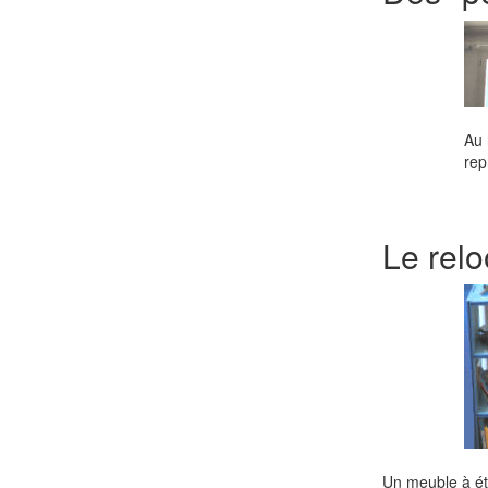
Au 
rep
Le relo
Un meuble à éta