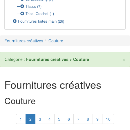
Tissus
(7)
Tricot Crochet
(1)
Fournitures faites main
(26)
Fournitures créatives
Couture
×
Catégorie :
Fournitures créatives > Couture
Fournitures créatives
Couture
1
2
3
4
5
6
7
8
9
10