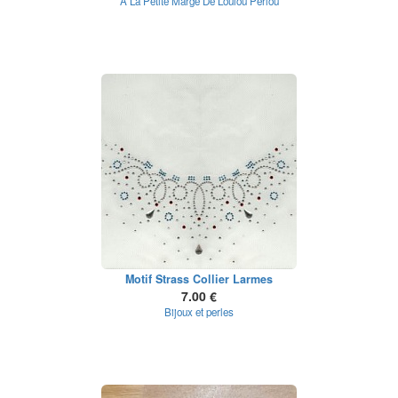
A La Petite Marge De Loulou Perlou
Motif Strass Collier Larmes
7.00 €
Bijoux et perles