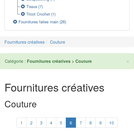
Tissus
(7)
Tricot Crochet
(1)
Fournitures faites main
(26)
Fournitures créatives
Couture
×
Catégorie :
Fournitures créatives > Couture
Fournitures créatives
Couture
1
2
3
4
5
6
7
8
9
10