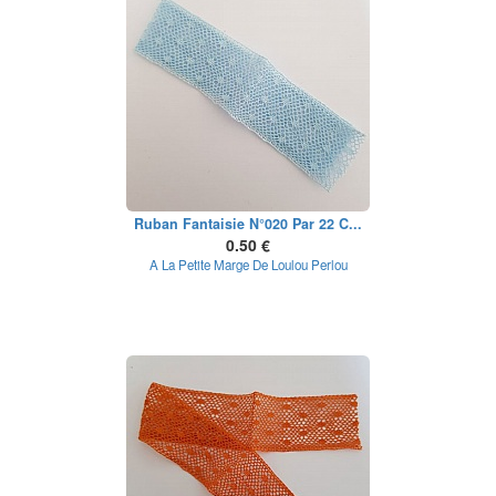
Ruban Fantaisie N°020 Par 22 C...
0.50 €
A La Petite Marge De Loulou Perlou