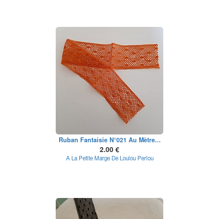
Ruban Fantaisie N°021 Au Mètre...
2.00 €
A La Petite Marge De Loulou Perlou