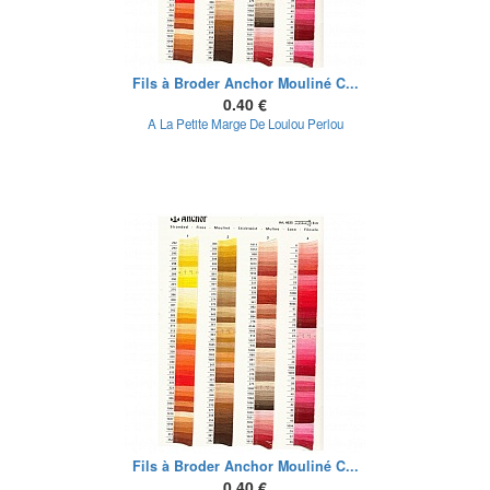
Fils à Broder Anchor Mouliné C...
0.40 €
A La Petite Marge De Loulou Perlou
Fils à Broder Anchor Mouliné C...
0.40 €