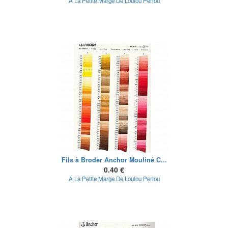
A La Petite Marge De Loulou Perlou
Fils à Broder Anchor Mouliné C...
0.40 €
A La Petite Marge De Loulou Perlou