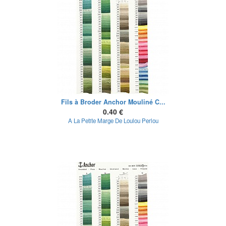
Fils à Broder Anchor Mouliné C...
0.40 €
A La Petite Marge De Loulou Perlou