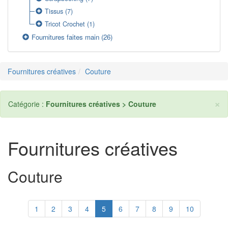
Tissus
(7)
Tricot Crochet
(1)
Fournitures faites main
(26)
Fournitures créatives
Couture
×
Catégorie :
Fournitures créatives > Couture
Fournitures créatives
Couture
1
2
3
4
5
6
7
8
9
10